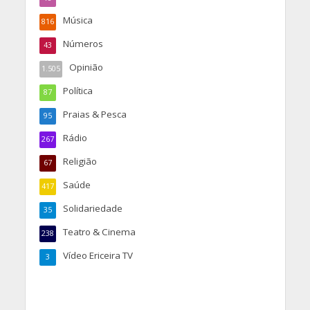
Música
816
Números
43
Opinião
1.505
Política
87
Praias & Pesca
95
Rádio
267
Religião
67
Saúde
417
Solidariedade
35
Teatro & Cinema
238
Vídeo Ericeira TV
3