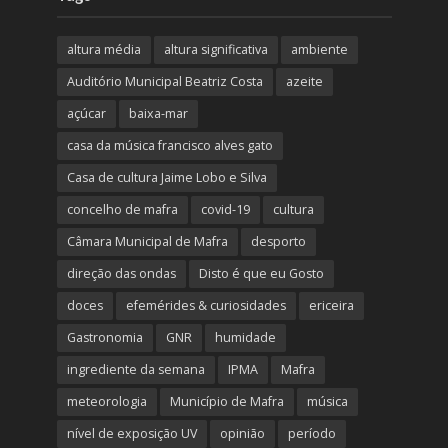
altura média
altura significativa
ambiente
Auditório Municipal Beatriz Costa
azeite
açúcar
baixa-mar
casa da música francisco alves gato
Casa de cultura Jaime Lobo e Silva
concelho de mafra
covid-19
cultura
Câmara Municipal de Mafra
desporto
direção das ondas
Disto é que eu Gosto
doces
efemérides & curiosidades
ericeira
Gastronomia
GNR
humidade
ingrediente da semana
IPMA
Mafra
meteorologia
Município de Mafra
música
nível de exposição UV
opinião
período