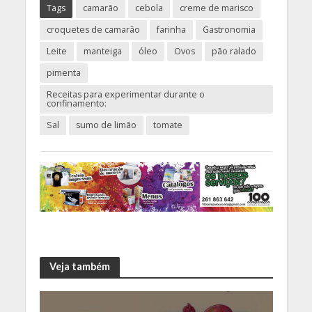
Tags
camarão
cebola
creme de marisco
croquetes de camarão
farinha
Gastronomia
Leite
manteiga
óleo
Ovos
pão ralado
pimenta
Receitas para experimentar durante o
confinamento:
Sal
sumo de limão
tomate
Veja também