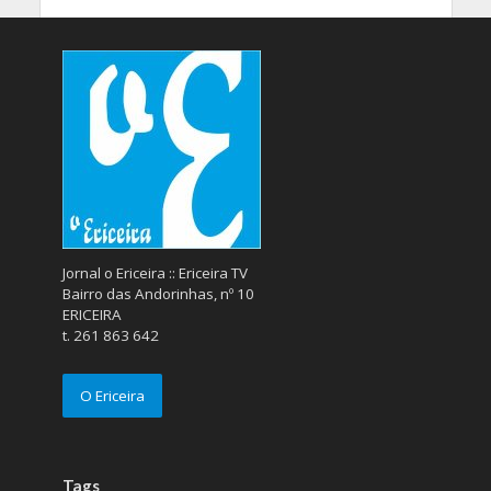
Jornal o Ericeira :: Ericeira TV
Bairro das Andorinhas, nº 10
ERICEIRA
t. 261 863 642
O Ericeira
Tags