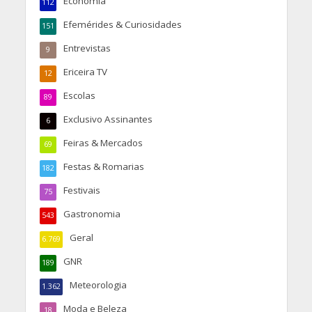
Economia
112
Efemérides & Curiosidades
151
Entrevistas
9
Ericeira TV
12
Escolas
89
Exclusivo Assinantes
6
Feiras & Mercados
69
Festas & Romarias
182
Festivais
75
Gastronomia
543
Geral
6.769
GNR
189
Meteorologia
1.362
Moda e Beleza
18