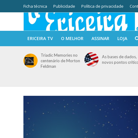
Ficha técnica
Publicidade
Política de privacidade
Cont
ERICEIRA TV
O MELHOR
ASSINAR
LOJA
Triadic Memories no
As bases de dados, 
centenário de Morton
novos pontos crític
Feldman