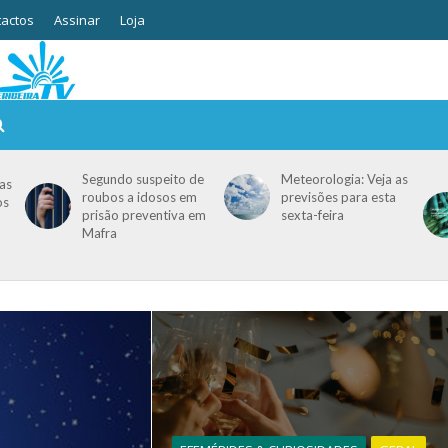
actos
Assinar
Loja
Segundo suspeito de
Meteorologia: Veja as
as
roubos a idosos em
previsões para esta
os
prisão preventiva em
sexta-feira
Mafra