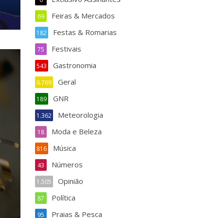
Feiras & Mercados
69
Festas & Romarias
182
Festivais
75
Gastronomia
543
Geral
6.769
GNR
189
Meteorologia
1.362
Moda e Beleza
18
Música
816
Números
43
Opinião
1.505
Política
87
Praias & Pesca
95