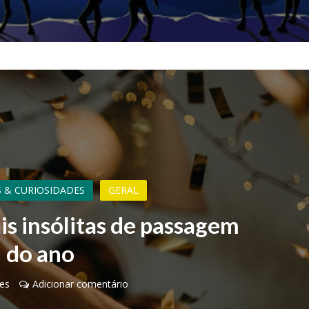
 & CURIOSIDADES
GERAL
is insólitas de passagem
do ano
es
Adicionar comentário