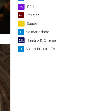
Rádio
267
Religião
67
Saúde
417
Solidariedade
35
Teatro & Cinema
238
Vídeo Ericeira TV
3