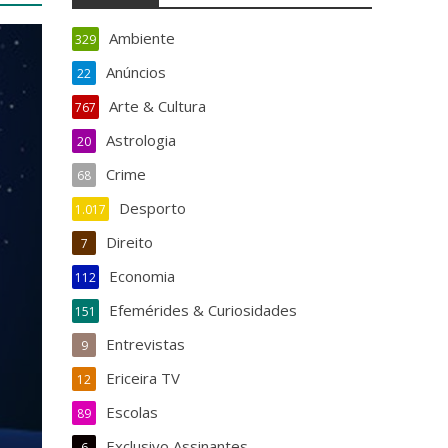
Ambiente
329
Anúncios
22
Arte & Cultura
767
Astrologia
20
Crime
68
Desporto
1.017
Direito
7
Economia
112
Efemérides & Curiosidades
151
Entrevistas
9
Ericeira TV
12
Escolas
89
Exclusivo Assinantes
6