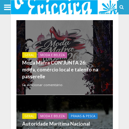
GERAL
MODA E BELEZA
Moda Mafra CON’JUNTA 26:
moda, comércio local e talento na
passerelle
Adicionar comentário
GERAL
MODA E BELEZA
PRAIAS & PESCA
Autoridade Marítima Nacional