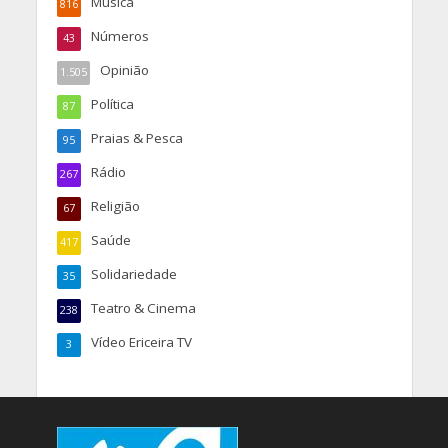
Música
816
Números
43
Opinião
1.505
Política
87
Praias & Pesca
95
Rádio
267
Religião
67
Saúde
417
Solidariedade
35
Teatro & Cinema
238
Vídeo Ericeira TV
3