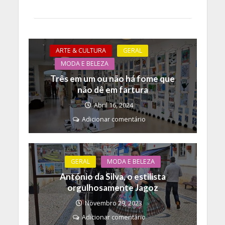
ARTE & CULTURA
GERAL
MODA E BELEZA
Três em um ou não há fome que
não dê em fartura
Abril 16, 2024
Adicionar comentário
GERAL
MODA E BELEZA
António da Silva, o estilista
orgulhosamente Jagoz
Novembro 29, 2023
Adicionar comentário