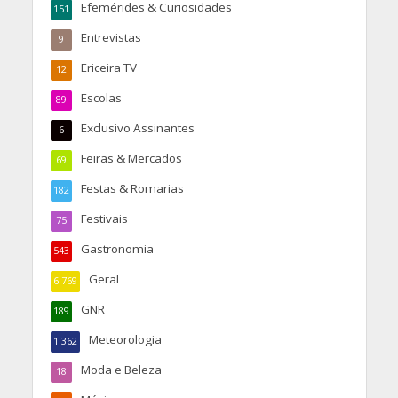
Efemérides & Curiosidades
151
Entrevistas
9
Ericeira TV
12
Escolas
89
Exclusivo Assinantes
6
Feiras & Mercados
69
Festas & Romarias
182
Festivais
75
Gastronomia
543
Geral
6.769
GNR
189
Meteorologia
1.362
Moda e Beleza
18