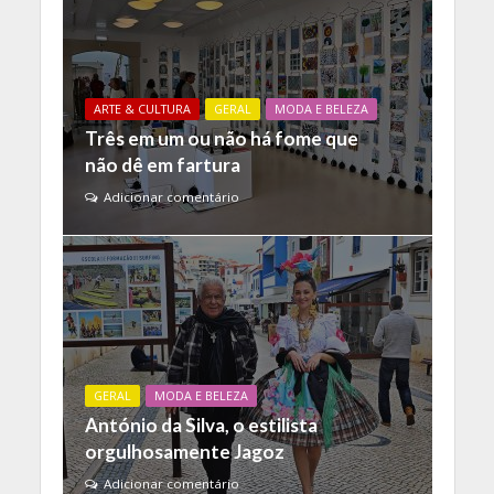
ARTE & CULTURA
GERAL
MODA E BELEZA
Três em um ou não há fome que
não dê em fartura
Adicionar comentário
GERAL
MODA E BELEZA
António da Silva, o estilista
orgulhosamente Jagoz
Adicionar comentário