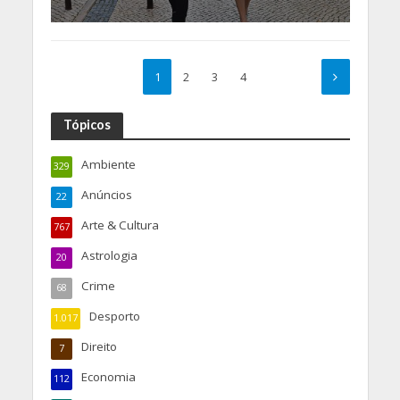
1
2
3
4
Tópicos
Ambiente
329
Anúncios
22
Arte & Cultura
767
Astrologia
20
Crime
68
Desporto
1.017
Direito
7
Economia
112