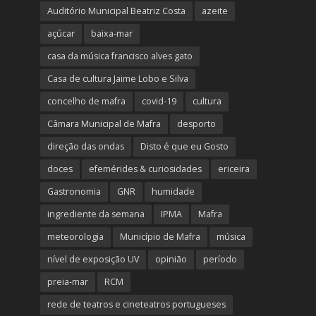
Auditório Municipal Beatriz Costa
azeite
açúcar
baixa-mar
casa da música francisco alves gato
Casa de cultura Jaime Lobo e Silva
concelho de mafra
covid-19
cultura
Câmara Municipal de Mafra
desporto
direção das ondas
Disto é que eu Gosto
doces
efemérides & curiosidades
ericeira
Gastronomia
GNR
humidade
ingrediente da semana
IPMA
Mafra
meteorologia
Município de Mafra
música
nível de exposição UV
opinião
período
preia-mar
RCM
rede de teatros e cineteatros portugueses