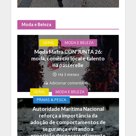
Moda e Beleza
GERAL
MODA E BELEZA
Moda Mafra CON’JUNTA 26:
moda, comércio local e talento
na passerelle
Há 3 meses
Adicionar comentário
GERAL
MODA E BELEZA
PRAIAS & PESCA
Autoridade Marítima Nacional
reforça a importância da
adoção de comportamentos de
segurança evitando a
exposição desnecessariamente