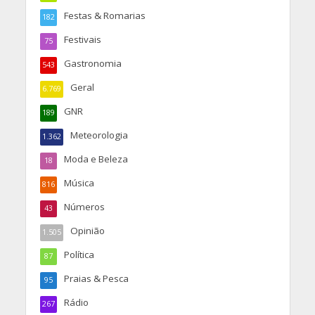
Festas & Romarias
182
Festivais
75
Gastronomia
543
Geral
6.769
GNR
189
Meteorologia
1.362
Moda e Beleza
18
Música
816
Números
43
Opinião
1.505
Política
87
Praias & Pesca
95
Rádio
267