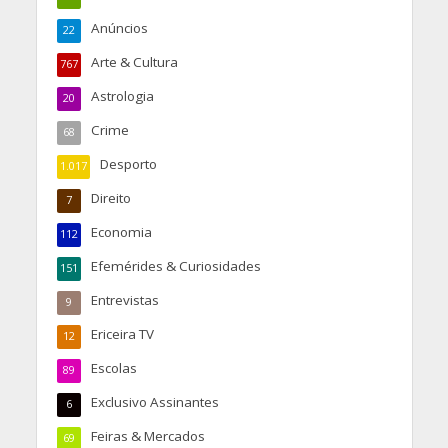
Anúncios
22
Arte & Cultura
767
Astrologia
20
Crime
68
Desporto
1.017
Direito
7
Economia
112
Efemérides & Curiosidades
151
Entrevistas
9
Ericeira TV
12
Escolas
89
Exclusivo Assinantes
6
Feiras & Mercados
69