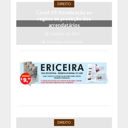
DIREITO
Covid-19: Atualização ao
regime de proteção dos
arrendatários
Outubro 26, 2020
Adicionar comentário
DIREITO