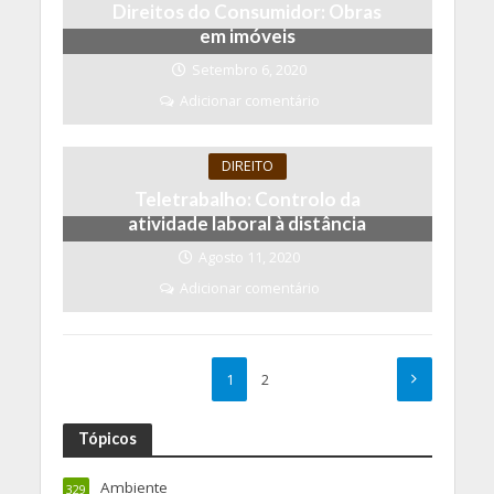
Direitos do Consumidor: Obras
em imóveis
Setembro 6, 2020
Adicionar comentário
DIREITO
Teletrabalho: Controlo da
atividade laboral à distância
Agosto 11, 2020
Adicionar comentário
1
2
Tópicos
Ambiente
329