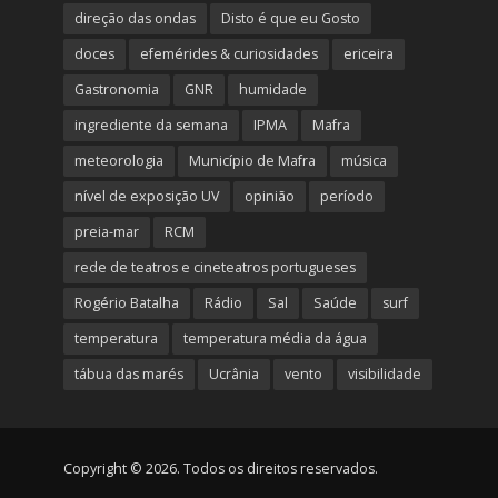
direção das ondas
Disto é que eu Gosto
doces
efemérides & curiosidades
ericeira
Gastronomia
GNR
humidade
ingrediente da semana
IPMA
Mafra
meteorologia
Município de Mafra
música
nível de exposição UV
opinião
período
preia-mar
RCM
rede de teatros e cineteatros portugueses
Rogério Batalha
Rádio
Sal
Saúde
surf
temperatura
temperatura média da água
tábua das marés
Ucrânia
vento
visibilidade
Copyright © 2026. Todos os direitos reservados.