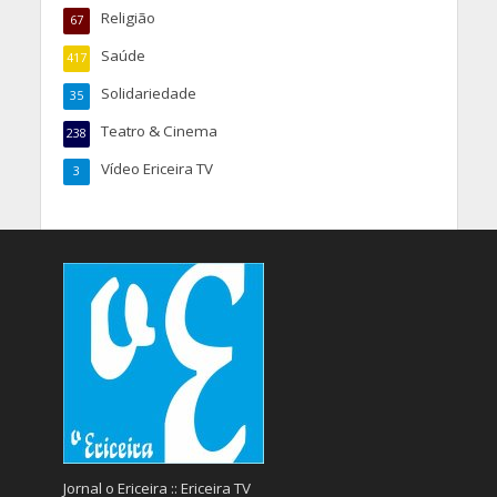
Religião
67
Saúde
417
Solidariedade
35
Teatro & Cinema
238
Vídeo Ericeira TV
3
Jornal o Ericeira :: Ericeira TV