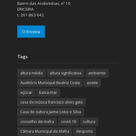
Bairro das Andorinhas, nº 10
ERICEIRA
t. 261 863 642
O Ericeira
Tags
altura média
altura significativa
ambiente
Auditório Municipal Beatriz Costa
azeite
açúcar
baixa-mar
casa da música francisco alves gato
Casa de cultura Jaime Lobo e Silva
concelho de mafra
covid-19
cultura
Câmara Municipal de Mafra
desporto