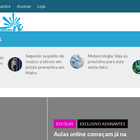
actos
Assinar
Loja
Segundo suspeito de
Meteorologia: Veja as
as
roubos a idosos em
previsões para esta
os
prisão preventiva em
sexta-feira
Mafra
ESCOLAS
EXCLUSIVO ASSINANTES
Aulas online começam já na