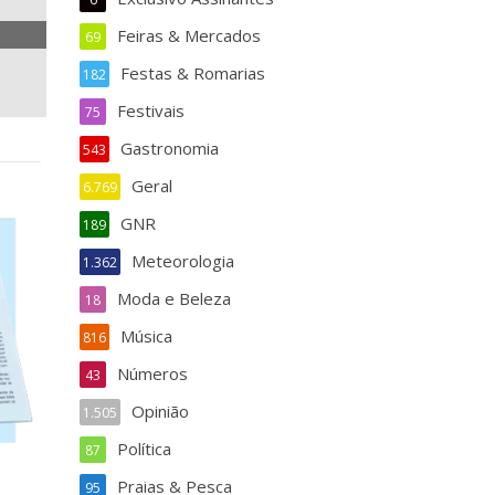
Feiras & Mercados
69
Festas & Romarias
182
Festivais
75
Gastronomia
543
Geral
6.769
GNR
189
Meteorologia
1.362
Moda e Beleza
18
Música
816
Números
43
Opinião
1.505
Política
87
Praias & Pesca
95