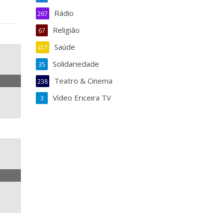
Rádio
267
Religião
67
Saúde
417
Solidariedade
35
Teatro & Cinema
238
Vídeo Ericeira TV
3