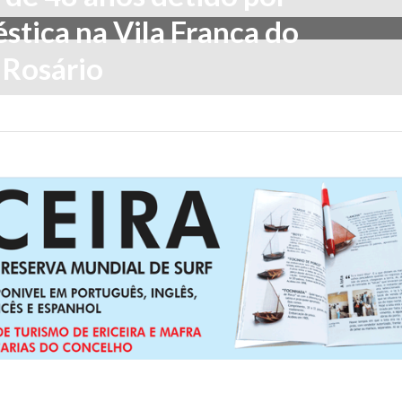
stica na Vila Franca do
Rosário
 2021
Adicionar comentário