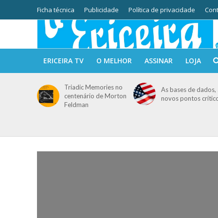
Ficha técnica
Publicidade
Política de privacidade
Cont
ERICEIRA TV
O MELHOR
ASSINAR
LOJA
Triadic Memories no
As bases de dados, 
centenário de Morton
novos pontos crític
Feldman