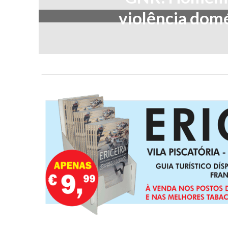
violência domé
Fevereiro 3,