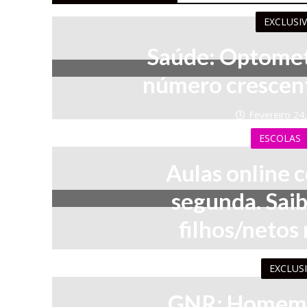
EXCLUSI
Saúde: Optomet
número crescente
Fevereiro 24
ESCOLAS
Aulas online 
segunda. Saib
filhos/netos
Fevereiro 5,
EXCLUS
GNR: Homem d