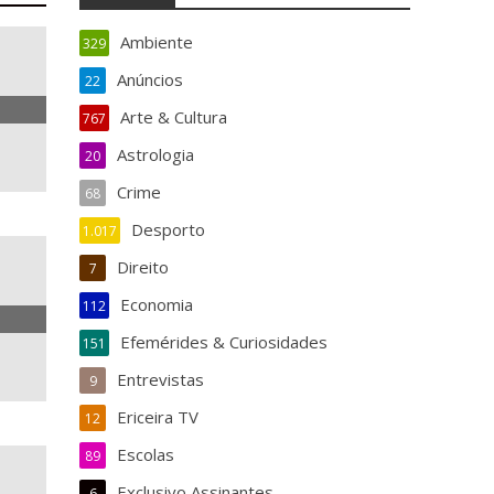
Ambiente
329
Anúncios
22
Arte & Cultura
767
Astrologia
20
Crime
68
Desporto
1.017
Direito
7
Economia
112
Efemérides & Curiosidades
151
Entrevistas
9
Ericeira TV
12
Escolas
89
Exclusivo Assinantes
6