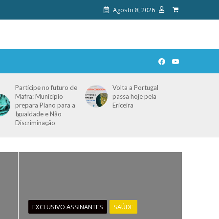
Agosto 8, 2026
Participe no futuro de
Volta a Portugal
Mafra: Município
passa hoje pela
prepara Plano para a
Ericeira
Igualdade e Não
Discriminação
EXCLUSIVO ASSINANTES
SAÚDE