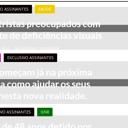
VO ASSINANTES
SAÚDE
ristas preocupados com
 de deficiências visuais
, 2021
Adicionar comentário
EXCLUSIVO ASSINANTES
começam já na próxima
a como ajudar os seus
 nesta nova realidade.
 2021
Adicionar comentário
IVO ASSINANTES
GNR
e 48 anos detido por