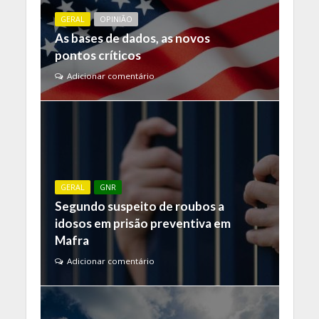
GERAL
OPINIÃO
As bases de dados, as novos
pontos críticos
Adicionar comentário
GERAL
GNR
Segundo suspeito de roubos a
idosos em prisão preventiva em
Mafra
Adicionar comentário