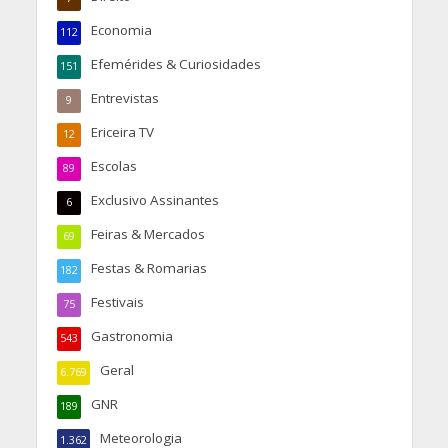
Economia
112
Efemérides & Curiosidades
151
Entrevistas
9
Ericeira TV
12
Escolas
89
Exclusivo Assinantes
6
Feiras & Mercados
69
Festas & Romarias
182
Festivais
75
Gastronomia
543
Geral
6.769
GNR
189
Meteorologia
1.362