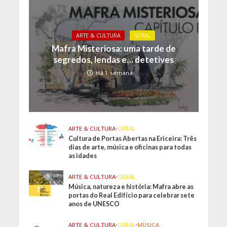
ARTE & CULTURA
GERAL
Mafra Misteriosa: uma tarde de
segredos, lendas e… detetives
Há 1 semana
ARTE & CULTURA
•
GERAL
Cultura de Portas Abertas na Ericeira: Três
dias de arte, música e oficinas para todas
as idades
ARTE & CULTURA
•
GERAL
Música, natureza e história: Mafra abre as
portas do Real Edifício para celebrar sete
anos de UNESCO
ARTE & CULTURA
•
GERAL
•
MÚSICA