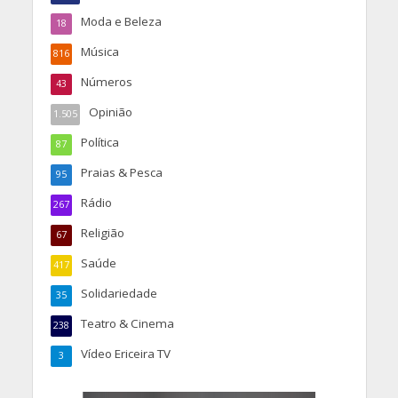
Moda e Beleza
18
Música
816
Números
43
Opinião
1.505
Política
87
Praias & Pesca
95
Rádio
267
Religião
67
Saúde
417
Solidariedade
35
Teatro & Cinema
238
Vídeo Ericeira TV
3