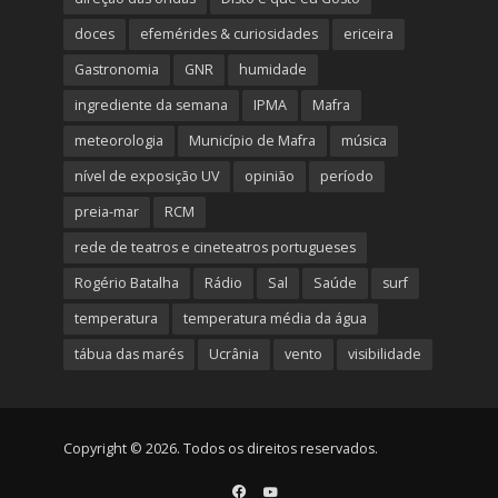
doces
efemérides & curiosidades
ericeira
Gastronomia
GNR
humidade
ingrediente da semana
IPMA
Mafra
meteorologia
Município de Mafra
música
nível de exposição UV
opinião
período
preia-mar
RCM
rede de teatros e cineteatros portugueses
Rogério Batalha
Rádio
Sal
Saúde
surf
temperatura
temperatura média da água
tábua das marés
Ucrânia
vento
visibilidade
Copyright © 2026. Todos os direitos reservados.