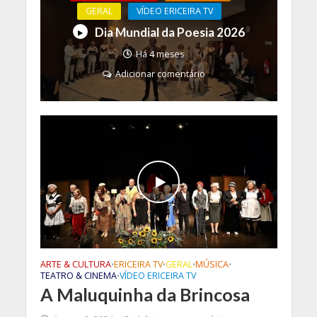
GERAL
VÍDEO ERICEIRA TV
Dia Mundial da Poesia 2026
Há 4 meses
Adicionar comentário
ARTE & CULTURA
ERICEIRA TV
GERAL
MÚSICA
•
•
•
•
TEATRO & CINEMA
VÍDEO ERICEIRA TV
•
A Maluquinha da Brincosa