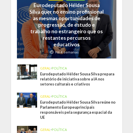
Eurodeputado Hélder Sousa
Silva quer no ensino profissional
as mesmas oportunidades de
progressão, de estudo e
trabalho no estrangeiro que os
restantes percursos
educativos
Há 4 semanas
GERAL
•
POLÍTICA
Eurodeputado Hélder Sousa Silva prepara
relatório de iniciativa sobre a IA nos
setores culturais e criativos
GERAL
•
POLÍTICA
Eurodeputado Hélder Sousa Silva reúne no
Parlamento Europeuprincipais
responsáveis pela segurança espacial da
UE
GERAL
•
POLÍTICA