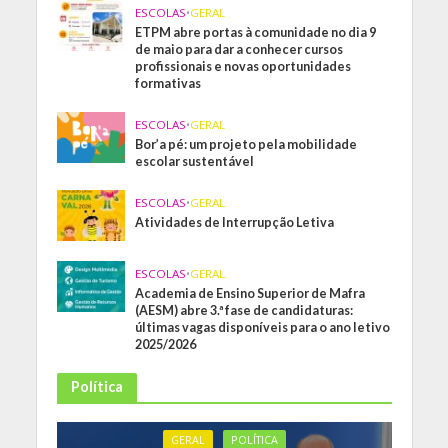
ESCOLAS
•
GERAL
ETPM abre portas à comunidade no dia 9
de maio para dar a conhecer cursos
profissionais e novas oportunidades
formativas
ESCOLAS
•
GERAL
Bor’a pé: um projeto pela mobilidade
escolar sustentável
ESCOLAS
•
GERAL
Atividades de Interrupção Letiva
ESCOLAS
•
GERAL
Academia de Ensino Superior de Mafra
(AESM) abre 3.ª fase de candidaturas:
últimas vagas disponíveis para o ano letivo
2025/2026
Política
GERAL
POLÍTICA