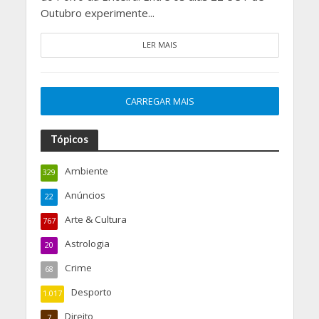
Outubro experimente...
LER MAIS
CARREGAR MAIS
Tópicos
Ambiente
329
Anúncios
22
Arte & Cultura
767
Astrologia
20
Crime
68
Desporto
1.017
Direito
7