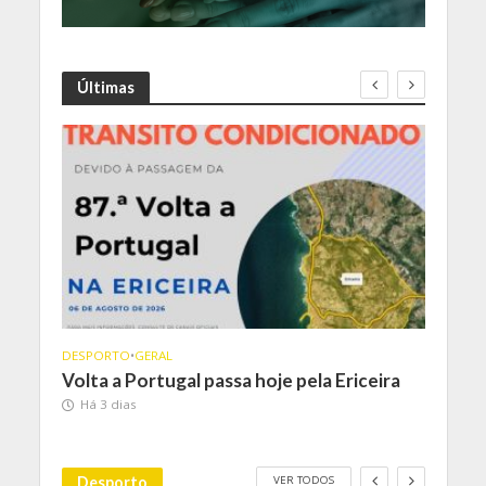
Últimas
DESPORTO
•
GERAL
DESP
nto
Volta a Portugal passa hoje pela Ericeira
Eric
e Er
Há 3 dias
Há 
VER TODOS
Desporto