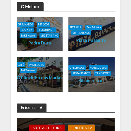
O Melhor
GRELHADOS
PETISCOS
PIZZARIA
TAKE-AWAY
PIZZARIA
RESTAURANTE
VEGETARIANO
TAKE-AWAY
VEGETARIANO
Pizza no Bairro
Pedra Dura
CAFÉ
PASTELARIA
GRELHADOS
MARISQUEIRA
TAKE-AWAY
RESTAURANTE
TAKE-AWAY
O Pãozinho das Marias
Ribamariscos
II
Ericeira TV
ARTE & CULTURA
ERICEIRA TV