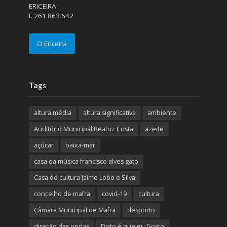
ERICEIRA
t. 261 863 642
O Ericeira
Tags
altura média
altura significativa
ambiente
Auditório Municipal Beatriz Costa
azeite
açúcar
baixa-mar
casa da música francisco alves gato
Casa de cultura Jaime Lobo e Silva
concelho de mafra
covid-19
cultura
Câmara Municipal de Mafra
desporto
direção das ondas
Disto é que eu Gosto