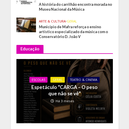
A história do carrilhão encontra morada no
Museu Nacional da Música
ARTE & CULTURA
•
GERAL
Município de Mafra reforça o ensino
artístico especializado da música com o
Conservatório D. João V
Educação
ESCOLAS
GERAL
TEATRO & CINEMA
Espetáculo “CARGA – O peso
que não se vê”
Há 3 meses