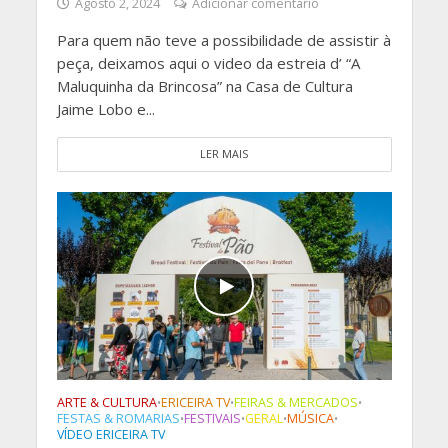
Agosto 2, 2024
Adicionar comentário
Para quem não teve a possibilidade de assistir à
peça, deixamos aqui o video da estreia d’ “A
Maluquinha da Brincosa” na Casa de Cultura
Jaime Lobo e...
LER MAIS
ARTE & CULTURA
ERICEIRA TV
FEIRAS & MERCADOS
•
•
•
FESTAS & ROMARIAS
FESTIVAIS
GERAL
MÚSICA
•
•
•
•
VÍDEO ERICEIRA TV