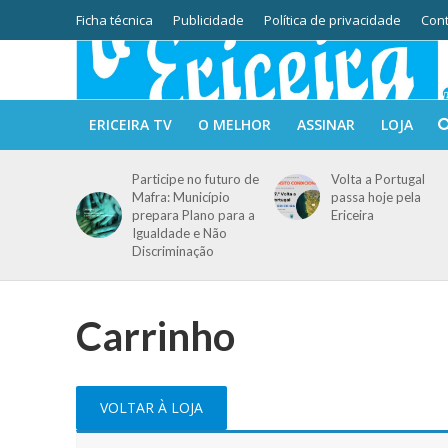
Ficha técnica
Publicidade
Política de privacidade
Cont
ERICEIRA TV
O MELHOR
ASSINAR
LOJA
Participe no futuro de
Volta a Portugal
Mafra: Município
passa hoje pela
prepara Plano para a
Ericeira
Igualdade e Não
Discriminação
Carrinho
VOLTAR À LOJA