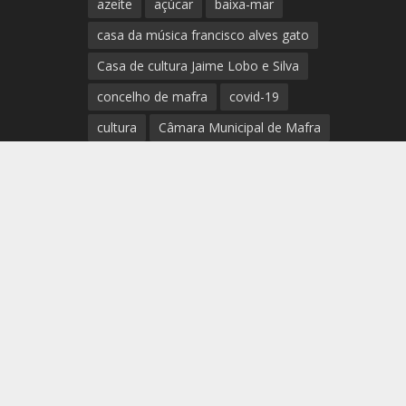
azeite
açúcar
baixa-mar
casa da música francisco alves gato
Casa de cultura Jaime Lobo e Silva
concelho de mafra
covid-19
cultura
Câmara Municipal de Mafra
desporto
direção das ondas
Disto é que eu Gosto
doces
efemérides & curiosidades
ericeira
Gastronomia
GNR
humidade
ingrediente da semana
IPMA
Mafra
meteorologia
Município de Mafra
música
nível de exposição UV
opinião
período
preia-mar
RCM