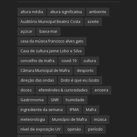
altura média
altura significativa
ambiente
Auditório Municipal Beatriz Costa
azeite
açúcar
baixa-mar
casa da música francisco alves gato
Casa de cultura Jaime Lobo e Silva
concelho de mafra
covid-19
cultura
Câmara Municipal de Mafra
desporto
direção das ondas
Disto é que eu Gosto
doces
efemérides & curiosidades
ericeira
Gastronomia
GNR
humidade
ingrediente da semana
IPMA
Mafra
meteorologia
Município de Mafra
música
nível de exposição UV
opinião
período