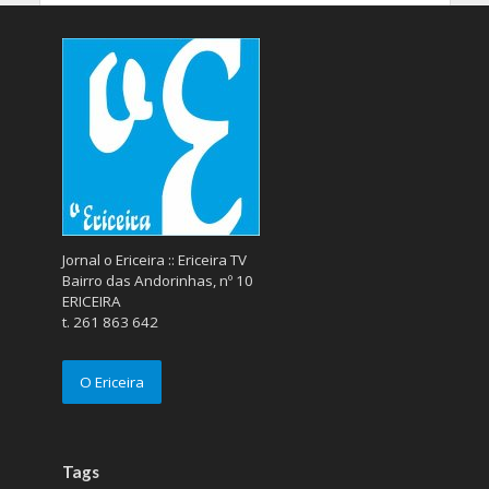
Jornal o Ericeira :: Ericeira TV
Bairro das Andorinhas, nº 10
ERICEIRA
t. 261 863 642
O Ericeira
Tags