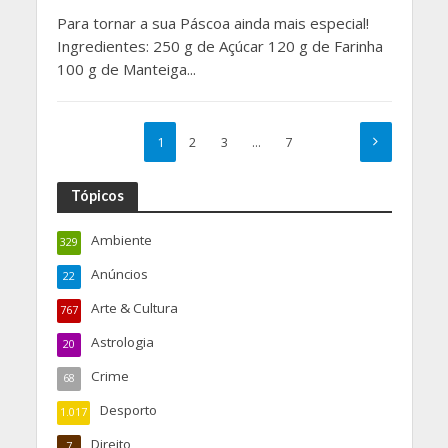
Para tornar a sua Páscoa ainda mais especial!
Ingredientes: 250 g de Açúcar 120 g de Farinha
100 g de Manteiga...
1
2
3
…
7
Tópicos
Ambiente
329
Anúncios
22
Arte & Cultura
767
Astrologia
20
Crime
68
Desporto
1.017
Direito
7