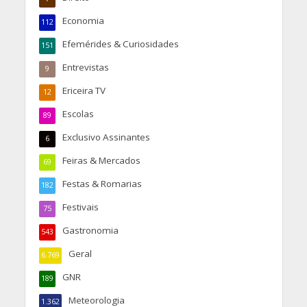
Economia
112
Efemérides & Curiosidades
151
Entrevistas
9
Ericeira TV
12
Escolas
89
Exclusivo Assinantes
6
Feiras & Mercados
69
Festas & Romarias
182
Festivais
75
Gastronomia
543
Geral
6.769
GNR
189
Meteorologia
1.362