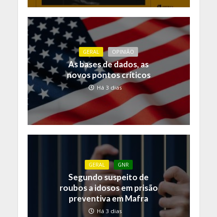
GERAL
OPINIÃO
As bases de dados, as
novos pontos críticos
Há 3 dias
GERAL
GNR
Segundo suspeito de
roubos a idosos em prisão
preventiva em Mafra
Há 3 dias