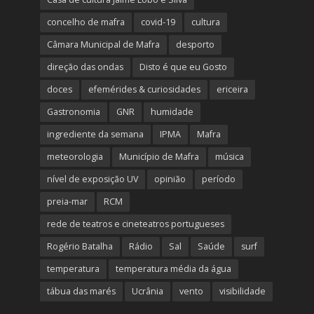
concelho de mafra
covid-19
cultura
Câmara Municipal de Mafra
desporto
direção das ondas
Disto é que eu Gosto
doces
efemérides & curiosidades
ericeira
Gastronomia
GNR
humidade
ingrediente da semana
IPMA
Mafra
meteorologia
Município de Mafra
música
nível de exposição UV
opinião
período
preia-mar
RCM
rede de teatros e cineteatros portugueses
Rogério Batalha
Rádio
Sal
Saúde
surf
temperatura
temperatura média da água
tábua das marés
Ucrânia
vento
visibilidade