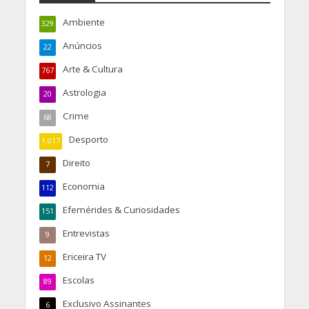
Ambiente
329
Anúncios
22
Arte & Cultura
767
Astrologia
20
Crime
68
Desporto
1.017
Direito
7
Economia
112
Efemérides & Curiosidades
151
Entrevistas
9
Ericeira TV
12
Escolas
89
Exclusivo Assinantes
6