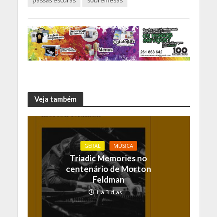
passas escuras
sobremesas
Veja também
GERAL
MÚSICA
Triadic Memories no
centenário de Morton
Feldman
Há 3 dias