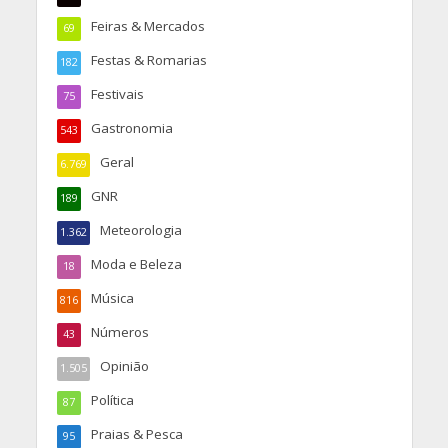
Feiras & Mercados
69
Festas & Romarias
182
Festivais
75
Gastronomia
543
Geral
6.769
GNR
189
Meteorologia
1.362
Moda e Beleza
18
Música
816
Números
43
Opinião
1.505
Política
87
Praias & Pesca
95