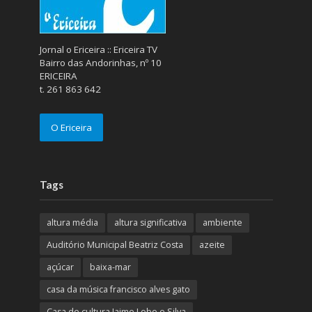
Jornal o Ericeira :: Ericeira TV
Bairro das Andorinhas, nº 10
ERICEIRA
t. 261 863 642
O Ericeira
Tags
altura média
altura significativa
ambiente
Auditório Municipal Beatriz Costa
azeite
açúcar
baixa-mar
casa da música francisco alves gato
Casa de cultura Jaime Lobo e Silva