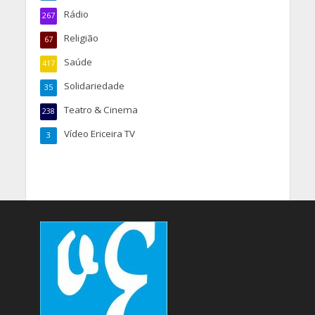
Rádio
267
Religião
67
Saúde
417
Solidariedade
35
Teatro & Cinema
238
Vídeo Ericeira TV
3