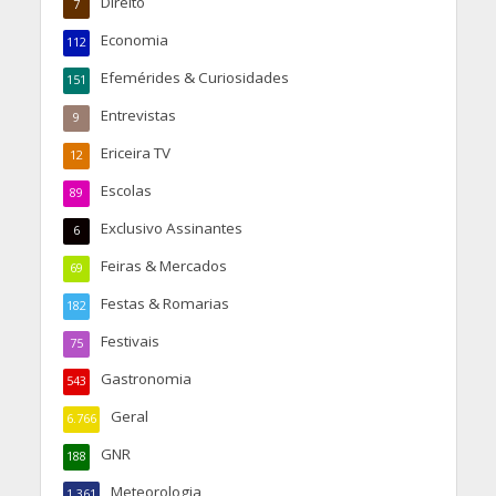
Direito
7
Economia
112
Efemérides & Curiosidades
151
Entrevistas
9
Ericeira TV
12
Escolas
89
Exclusivo Assinantes
6
Feiras & Mercados
69
Festas & Romarias
182
Festivais
75
Gastronomia
543
Geral
6.766
GNR
188
Meteorologia
1.361