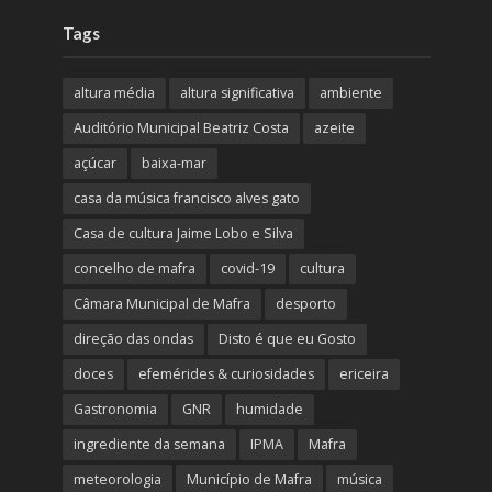
Tags
altura média
altura significativa
ambiente
Auditório Municipal Beatriz Costa
azeite
açúcar
baixa-mar
casa da música francisco alves gato
Casa de cultura Jaime Lobo e Silva
concelho de mafra
covid-19
cultura
Câmara Municipal de Mafra
desporto
direção das ondas
Disto é que eu Gosto
doces
efemérides & curiosidades
ericeira
Gastronomia
GNR
humidade
ingrediente da semana
IPMA
Mafra
meteorologia
Município de Mafra
música