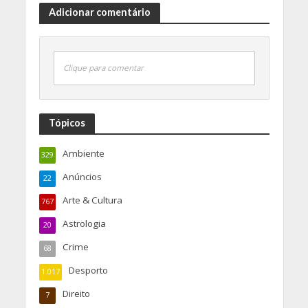
Adicionar comentário
Clique para comentar
Tópicos
Ambiente
329
Anúncios
22
Arte & Cultura
767
Astrologia
20
Crime
68
Desporto
1.017
Direito
7