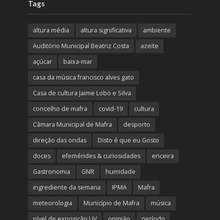
Tags
altura média
altura significativa
ambiente
Auditório Municipal Beatriz Costa
azeite
açúcar
baixa-mar
casa da música francisco alves gato
Casa de cultura Jaime Lobo e Silva
concelho de mafra
covid-19
cultura
Câmara Municipal de Mafra
desporto
direção das ondas
Disto é que eu Gosto
doces
efemérides & curiosidades
ericeira
Gastronomia
GNR
humidade
ingrediente da semana
IPMA
Mafra
meteorologia
Município de Mafra
música
nível de exposição UV
opinião
período