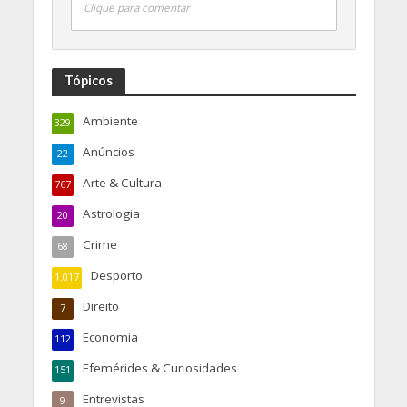
Clique para comentar
Tópicos
Ambiente
329
Anúncios
22
Arte & Cultura
767
Astrologia
20
Crime
68
Desporto
1.017
Direito
7
Economia
112
Efemérides & Curiosidades
151
Entrevistas
9