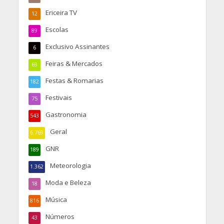
Ericeira TV
12
Escolas
89
Exclusivo Assinantes
6
Feiras & Mercados
69
Festas & Romarias
182
Festivais
75
Gastronomia
543
Geral
6.769
GNR
189
Meteorologia
1.362
Moda e Beleza
18
Música
816
Números
43