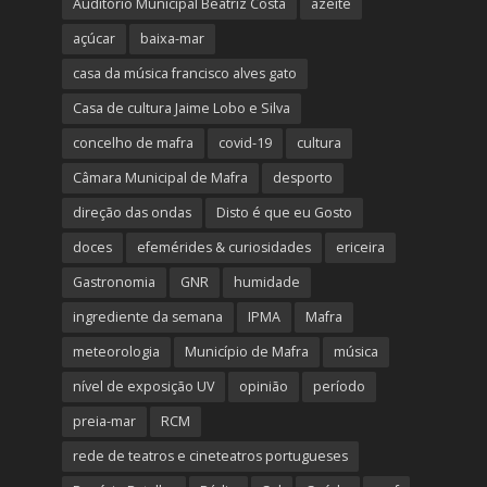
Auditório Municipal Beatriz Costa
azeite
açúcar
baixa-mar
casa da música francisco alves gato
Casa de cultura Jaime Lobo e Silva
concelho de mafra
covid-19
cultura
Câmara Municipal de Mafra
desporto
direção das ondas
Disto é que eu Gosto
doces
efemérides & curiosidades
ericeira
Gastronomia
GNR
humidade
ingrediente da semana
IPMA
Mafra
meteorologia
Município de Mafra
música
nível de exposição UV
opinião
período
preia-mar
RCM
rede de teatros e cineteatros portugueses