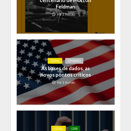
centenário de Morton
Feldman
Há 2 horas
GERAL
OPINIÃO
As bases de dados, as
novos pontos críticos
Há 2 horas
GERAL
GNR