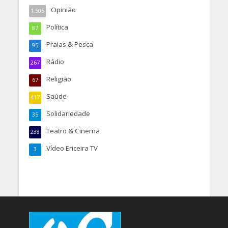
Opinião
1.505
Política
87
Praias & Pesca
95
Rádio
267
Religião
67
Saúde
417
Solidariedade
35
Teatro & Cinema
238
Vídeo Ericeira TV
3