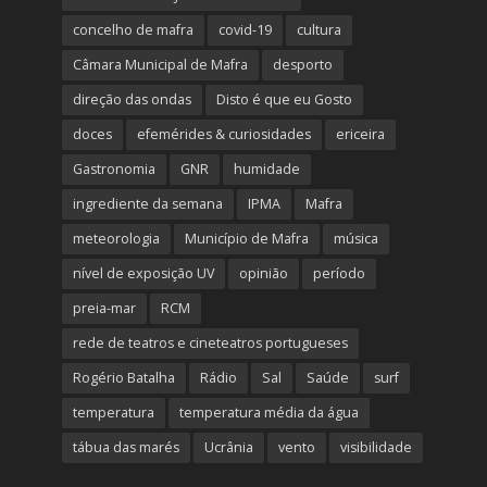
concelho de mafra
covid-19
cultura
Câmara Municipal de Mafra
desporto
direção das ondas
Disto é que eu Gosto
doces
efemérides & curiosidades
ericeira
Gastronomia
GNR
humidade
ingrediente da semana
IPMA
Mafra
meteorologia
Município de Mafra
música
nível de exposição UV
opinião
período
preia-mar
RCM
rede de teatros e cineteatros portugueses
Rogério Batalha
Rádio
Sal
Saúde
surf
temperatura
temperatura média da água
tábua das marés
Ucrânia
vento
visibilidade