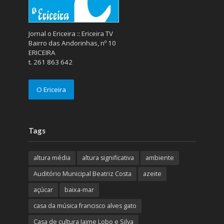
Jornal o Ericeira :: Ericeira TV
Bairro das Andorinhas, nº 10
ERICEIRA
t. 261 863 642
O Ericeira
Tags
altura média
altura significativa
ambiente
Auditório Municipal Beatriz Costa
azeite
açúcar
baixa-mar
casa da música francisco alves gato
Casa de cultura Jaime Lobo e Silva