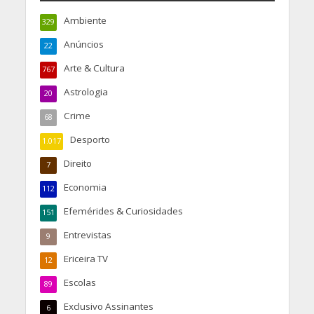
Ambiente
329
Anúncios
22
Arte & Cultura
767
Astrologia
20
Crime
68
Desporto
1.017
Direito
7
Economia
112
Efemérides & Curiosidades
151
Entrevistas
9
Ericeira TV
12
Escolas
89
Exclusivo Assinantes
6