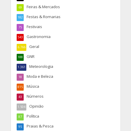
Feiras & Mercados
69
Festas & Romarias
182
Festivais
75
Gastronomia
543
Geral
6.766
GNR
188
Meteorologia
1.361
Moda e Beleza
18
Música
815
Números
43
Opinião
1.504
Política
87
Praias & Pesca
95