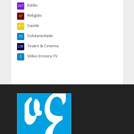
Rádio
267
Religião
67
Saúde
417
Solidariedade
35
Teatro & Cinema
238
Vídeo Ericeira TV
3