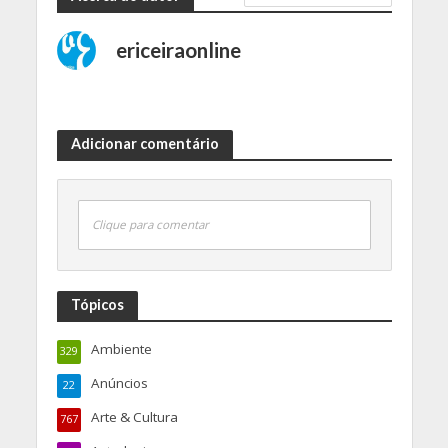
ericeiraonline
Adicionar comentário
Clique para comentar
Tópicos
Ambiente
329
Anúncios
22
Arte & Cultura
767