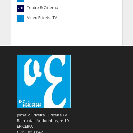
Teatro & Cinema
238
Vídeo Ericeira TV
3
Jornal o Ericeira :: Ericeira TV
Bairro das Andorinhas, nº 10
ERICEIRA
t. 261 863 642