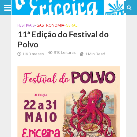
FESTIVAIS
•
GASTRONOMIA
•
GERAL
11ª Edição do Festival do
Polvo
910 Leituras
Há 3 meses
1 Min Read