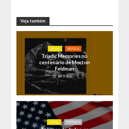
Veja também
GERAL
MÚSICA
Triadic Memories no
centenário de Morton
Feldman
Há 3 dias
GERAL
OPINIÃO