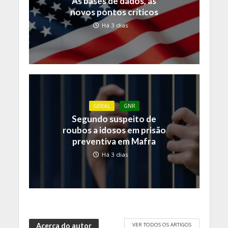
As bases de dados, as
novos pontos críticos
Há 3 dias
GERAL
GNR
Segundo suspeito de
roubos a idosos em prisão
preventiva em Mafra
Há 3 dias
VER TODOS OS ARTIGOS
Acerca do autor