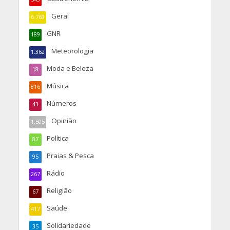
Geral
6.769
GNR
189
Meteorologia
1.362
Moda e Beleza
18
Música
816
Números
43
Opinião
1.505
Política
87
Praias & Pesca
95
Rádio
267
Religião
67
Saúde
417
Solidariedade
35