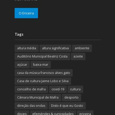
O Ericeira
Tags
altura média
altura significativa
ambiente
Auditório Municipal Beatriz Costa
azeite
açúcar
baixa-mar
casa da música francisco alves gato
Casa de cultura Jaime Lobo e Silva
concelho de mafra
covid-19
cultura
Câmara Municipal de Mafra
desporto
direção das ondas
Disto é que eu Gosto
doces
efemérides & curiosidades
ericeira