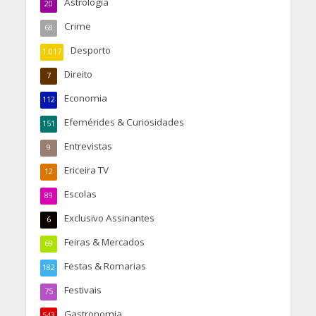
Astrologia
20
Crime
68
Desporto
1.017
Direito
7
Economia
112
Efemérides & Curiosidades
151
Entrevistas
9
Ericeira TV
12
Escolas
89
Exclusivo Assinantes
6
Feiras & Mercados
69
Festas & Romarias
182
Festivais
75
Gastronomia
543