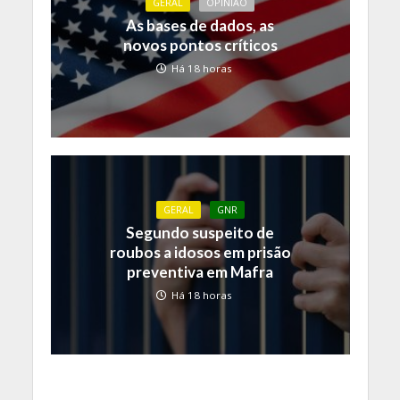
GERAL
OPINIÃO
As bases de dados, as
novos pontos críticos
Há 18 horas
GERAL
GNR
Segundo suspeito de
roubos a idosos em prisão
preventiva em Mafra
Há 18 horas