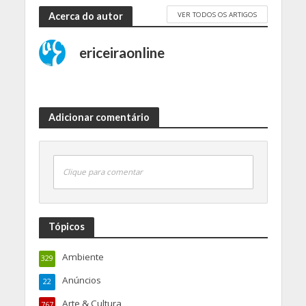
VER TODOS OS ARTIGOS
Acerca do autor
ericeiraonline
Adicionar comentário
Clique para comentar
Tópicos
Ambiente
329
Anúncios
22
Arte & Cultura
767