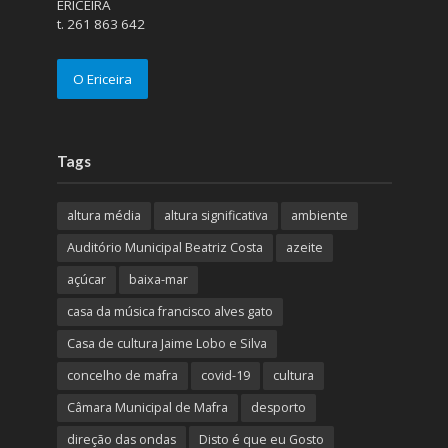
ERICEIRA
t. 261 863 642
O Ericeira
Tags
altura média
altura significativa
ambiente
Auditório Municipal Beatriz Costa
azeite
açúcar
baixa-mar
casa da música francisco alves gato
Casa de cultura Jaime Lobo e Silva
concelho de mafra
covid-19
cultura
Câmara Municipal de Mafra
desporto
direção das ondas
Disto é que eu Gosto