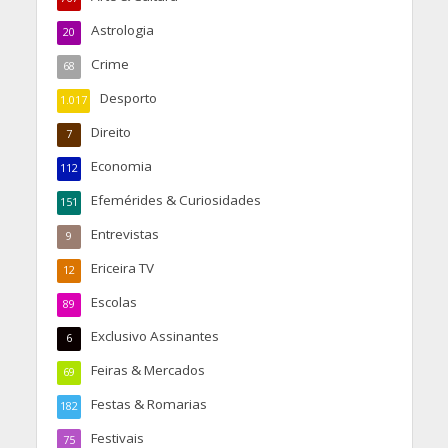
Astrologia
20
Crime
68
Desporto
1.017
Direito
7
Economia
112
Efemérides & Curiosidades
151
Entrevistas
9
Ericeira TV
12
Escolas
89
Exclusivo Assinantes
6
Feiras & Mercados
69
Festas & Romarias
182
Festivais
75