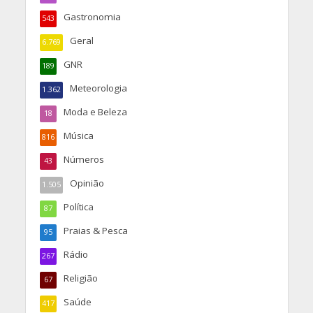
Gastronomia
543
Geral
6.769
GNR
189
Meteorologia
1.362
Moda e Beleza
18
Música
816
Números
43
Opinião
1.505
Política
87
Praias & Pesca
95
Rádio
267
Religião
67
Saúde
417