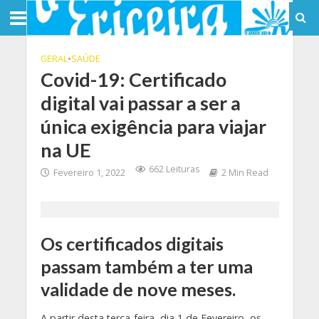
GERAL
•
SAÚDE
Covid-19: Certificado
digital vai passar a ser a
única exigência para viajar
na UE
662 Leituras
Fevereiro 1, 2022
2 Min Read
Os certificados digitais
passam também a ter uma
validade de nove meses.
A partir desta terça-feira, dia 1 de Fevereiro, os