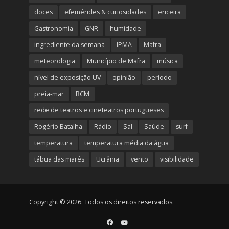
doces
efemérides & curiosidades
ericeira
Gastronomia
GNR
humidade
ingrediente da semana
IPMA
Mafra
meteorologia
Município de Mafra
música
nível de exposição UV
opinião
período
preia-mar
RCM
rede de teatros e cineteatros portugueses
Rogério Batalha
Rádio
Sal
Saúde
surf
temperatura
temperatura média da água
tábua das marés
Ucrânia
vento
visibilidade
Copyright © 2026. Todos os direitos reservados.