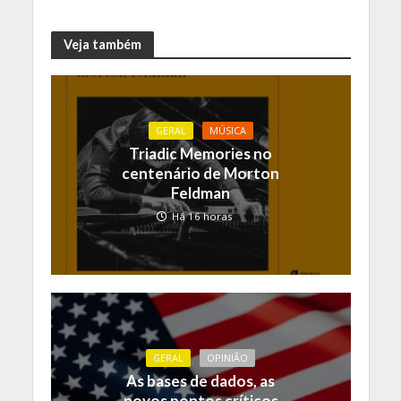
Veja também
GERAL
MÚSICA
Triadic Memories no
centenário de Morton
Feldman
Há 16 horas
GERAL
OPINIÃO
As bases de dados, as
novos pontos críticos