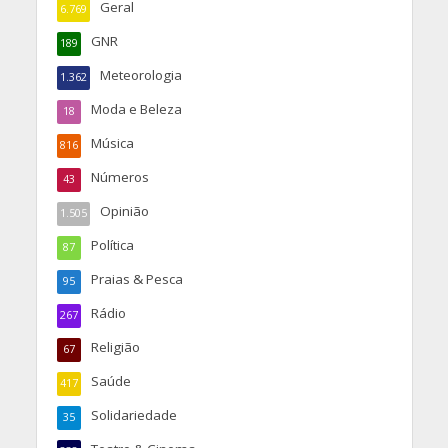
Geral
6.769
GNR
189
Meteorologia
1.362
Moda e Beleza
18
Música
816
Números
43
Opinião
1.505
Política
87
Praias & Pesca
95
Rádio
267
Religião
67
Saúde
417
Solidariedade
35