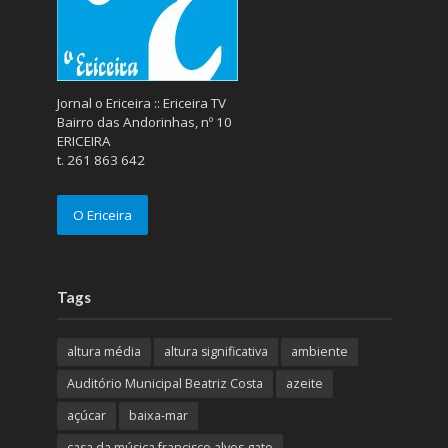
Jornal o Ericeira :: Ericeira TV
Bairro das Andorinhas, nº 10
ERICEIRA
t. 261 863 642
O Ericeira
Tags
altura média
altura significativa
ambiente
Auditório Municipal Beatriz Costa
azeite
açúcar
baixa-mar
casa da música francisco alves gato