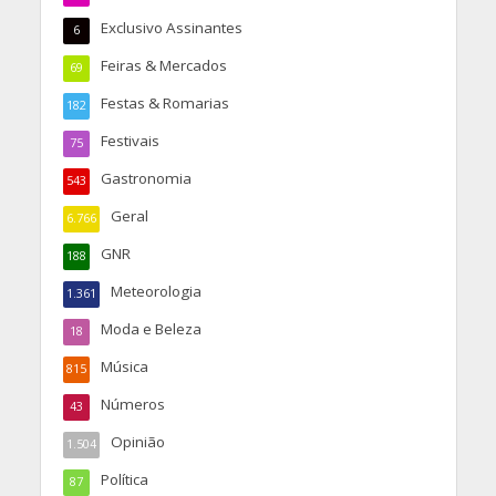
Exclusivo Assinantes
6
Feiras & Mercados
69
Festas & Romarias
182
Festivais
75
Gastronomia
543
Geral
6.766
GNR
188
Meteorologia
1.361
Moda e Beleza
18
Música
815
Números
43
Opinião
1.504
Política
87