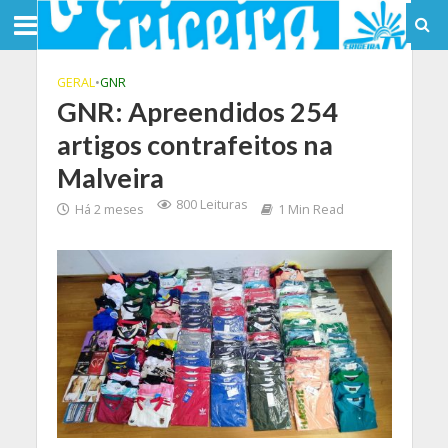
GERAL
•
GNR
GNR: Apreendidos 254
artigos contrafeitos na
Malveira
800 Leituras
Há 2 meses
1 Min Read