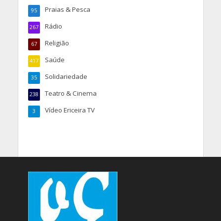
Praias & Pesca
95
Rádio
267
Religião
67
Saúde
417
Solidariedade
35
Teatro & Cinema
238
Vídeo Ericeira TV
3