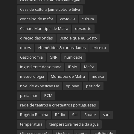
Casa de cultura Jaime Lobo e Silva
concelho de mafra
covid-19
cultura
Câmara Municipal de Mafra
desporto
direção das ondas
Disto é que eu Gosto
doces
efemérides & curiosidades
ericeira
Gastronomia
GNR
humidade
ingrediente da semana
IPMA
Mafra
meteorologia
Município de Mafra
música
nível de exposição UV
opinião
período
preia-mar
RCM
rede de teatros e cineteatros portugueses
Rogério Batalha
Rádio
Sal
Saúde
surf
temperatura
temperatura média da água
tábua das marés
Ucrânia
vento
visibilidade