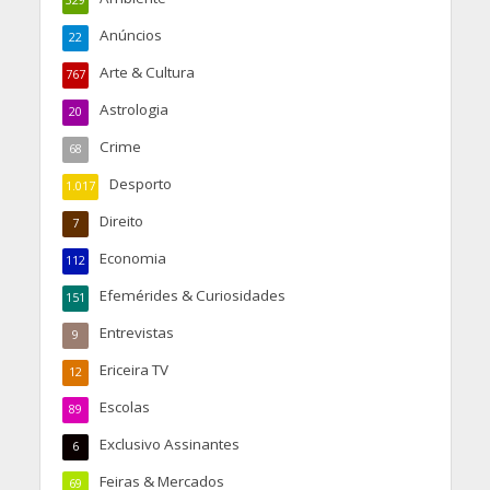
Anúncios
22
Arte & Cultura
767
Astrologia
20
Crime
68
Desporto
1.017
Direito
7
Economia
112
Efemérides & Curiosidades
151
Entrevistas
9
Ericeira TV
12
Escolas
89
Exclusivo Assinantes
6
Feiras & Mercados
69