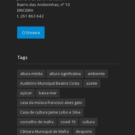
Bairro das Andorinhas, nº 10
ERICEIRA
t. 261 863 642
O Ericeira
Tags
altura média
altura significativa
ambiente
Auditório Municipal Beatriz Costa
azeite
açúcar
baixa-mar
casa da música francisco alves gato
Casa de cultura Jaime Lobo e Silva
concelho de mafra
covid-19
cultura
Câmara Municipal de Mafra
desporto