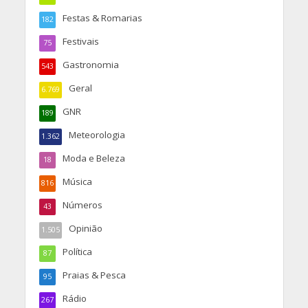
Festas & Romarias
182
Festivais
75
Gastronomia
543
Geral
6.769
GNR
189
Meteorologia
1.362
Moda e Beleza
18
Música
816
Números
43
Opinião
1.505
Política
87
Praias & Pesca
95
Rádio
267