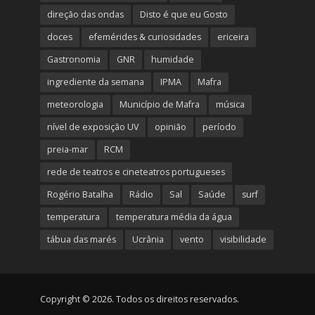
direção das ondas
Disto é que eu Gosto
doces
efemérides & curiosidades
ericeira
Gastronomia
GNR
humidade
ingrediente da semana
IPMA
Mafra
meteorologia
Município de Mafra
música
nível de exposição UV
opinião
período
preia-mar
RCM
rede de teatros e cineteatros portugueses
Rogério Batalha
Rádio
Sal
Saúde
surf
temperatura
temperatura média da água
tábua das marés
Ucrânia
vento
visibilidade
Copyright © 2026. Todos os direitos reservados.