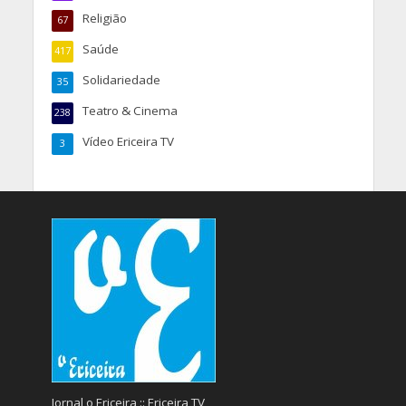
Religião
67
Saúde
417
Solidariedade
35
Teatro & Cinema
238
Vídeo Ericeira TV
3
Jornal o Ericeira :: Ericeira TV