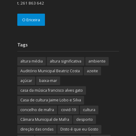
t. 261 863 642
O Ericeira
Tags
altura média
altura significativa
ambiente
Auditório Municipal Beatriz Costa
azeite
açúcar
baixa-mar
casa da música francisco alves gato
Casa de cultura Jaime Lobo e Silva
concelho de mafra
covid-19
cultura
Câmara Municipal de Mafra
desporto
direção das ondas
Disto é que eu Gosto