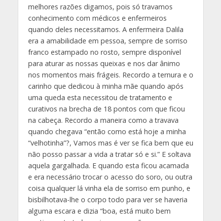
melhores razões digamos, pois só travamos
conhecimento com médicos e enfermeiros
quando deles necessitamos. A enfermeira Dalila
era a amabilidade em pessoa, sempre de sorriso
franco estampado no rosto, sempre disponível
para aturar as nossas queixas e nos dar ânimo
nos momentos mais frágeis. Recordo a ternura e o
carinho que dedicou à minha mãe quando após
uma queda esta necessitou de tratamento e
curativos na brecha de 18 pontos com que ficou
na cabeça. Recordo a maneira como a travava
quando chegava “então como está hoje a minha
“velhotinha”?, Vamos mas é ver se fica bem que eu
não posso passar a vida a tratar só e si.” E soltava
aquela gargalhada. E quando esta ficou acamada
e era necessário trocar o acesso do soro, ou outra
coisa qualquer lá vinha ela de sorriso em punho, e
bisbilhotava-lhe o corpo todo para ver se haveria
alguma escara e dizia “boa, está muito bem