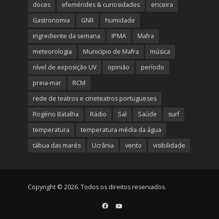
doces
efemérides & curiosidades
ericeira
Gastronomia
GNR
humidade
ingrediente da semana
IPMA
Mafra
meteorologia
Município de Mafra
música
nível de exposição UV
opinião
período
preia-mar
RCM
rede de teatros e cineteatros portugueses
Rogério Batalha
Rádio
Sal
Saúde
surf
temperatura
temperatura média da água
tábua das marés
Ucrânia
vento
visibilidade
Copyright © 2026. Todos os direitos reservados.