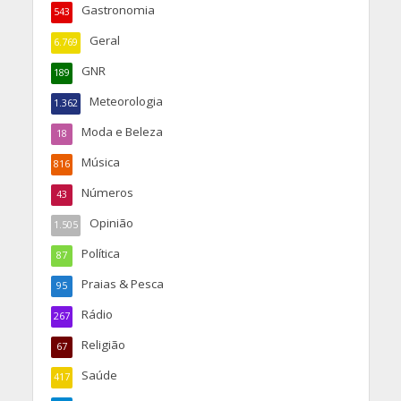
Gastronomia
543
Geral
6.769
GNR
189
Meteorologia
1.362
Moda e Beleza
18
Música
816
Números
43
Opinião
1.505
Política
87
Praias & Pesca
95
Rádio
267
Religião
67
Saúde
417