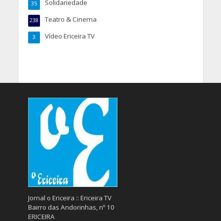
Solidariedade
35
Teatro & Cinema
238
Vídeo Ericeira TV
3
Jornal o Ericeira :: Ericeira TV
Bairro das Andorinhas, nº 10
ERICEIRA