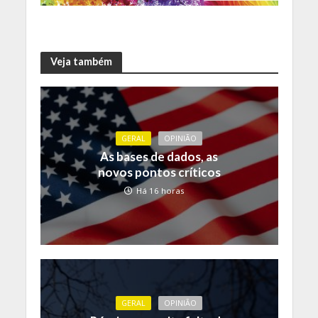
Veja também
GERAL
OPINIÃO
As bases de dados, as
novos pontos críticos
Há 16 horas
GERAL
OPINIÃO