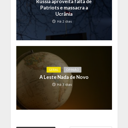
Rússia aproveita falta de
Patriots e massacra a
Ucrânia
Há 2 dias
GERAL
OPINIÃO
A Leste Nada de Novo
Há 3 dias