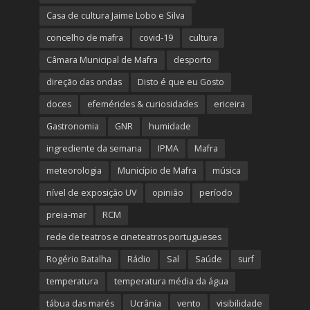
Casa de cultura Jaime Lobo e Silva
concelho de mafra
covid-19
cultura
Câmara Municipal de Mafra
desporto
direção das ondas
Disto é que eu Gosto
doces
efemérides & curiosidades
ericeira
Gastronomia
GNR
humidade
ingrediente da semana
IPMA
Mafra
meteorologia
Município de Mafra
música
nível de exposição UV
opinião
período
preia-mar
RCM
rede de teatros e cineteatros portugueses
Rogério Batalha
Rádio
Sal
Saúde
surf
temperatura
temperatura média da água
tábua das marés
Ucrânia
vento
visibilidade