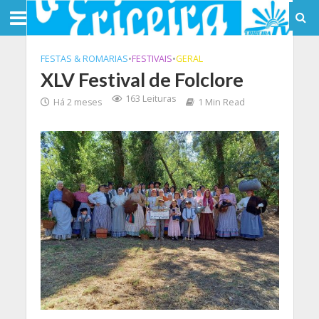
FESTAS & ROMARIAS
•
FESTIVAIS
•
GERAL
XLV Festival de Folclore
163 Leituras
Há 2 meses
1 Min Read