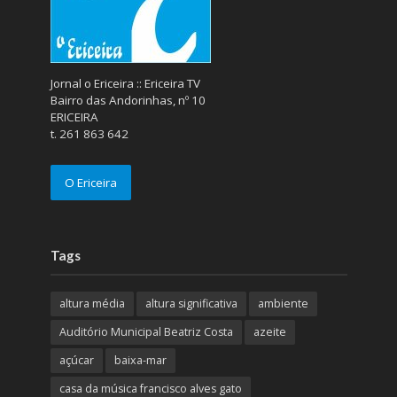
Jornal o Ericeira :: Ericeira TV
Bairro das Andorinhas, nº 10
ERICEIRA
t. 261 863 642
O Ericeira
Tags
altura média
altura significativa
ambiente
Auditório Municipal Beatriz Costa
azeite
açúcar
baixa-mar
casa da música francisco alves gato