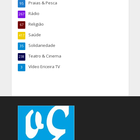
Praias & Pesca
95
Rádio
267
Religião
67
Saúde
417
Solidariedade
35
Teatro & Cinema
238
Vídeo Ericeira TV
3