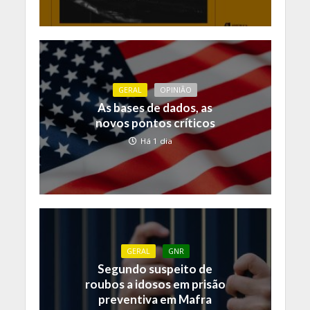
GERAL
OPINIÃO
As bases de dados, as
novos pontos críticos
Há 1 dia
GERAL
GNR
Segundo suspeito de
roubos a idosos em prisão
preventiva em Mafra