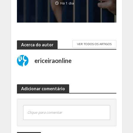
Há 1 dia
VER TODOS OS ARTIGOS
Acerca do autor
ericeiraonline
Adicionar comentário
Clique para comentar