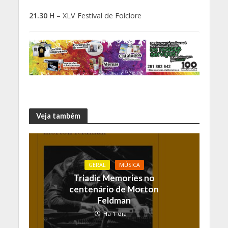
21.30 H
– XLV Festival de Folclore
Veja também
GERAL
MÚSICA
Triadic Memories no
centenário de Morton
Feldman
Há 1 dia