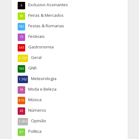
Exclusivo Assinantes
6
Feiras & Mercados
69
Festas & Romarias
182
Festivais
75
Gastronomia
543
Geral
6.769
GNR
189
Meteorologia
1.362
Moda e Beleza
18
Música
816
Números
43
Opinião
1.505
Política
87