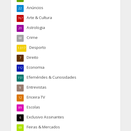
Anúncios
22
Arte & Cultura
767
Astrologia
20
Crime
68
Desporto
1.017
Direito
7
Economia
112
Efemérides & Curiosidades
151
Entrevistas
9
Ericeira TV
12
Escolas
89
Exclusivo Assinantes
6
Feiras & Mercados
69