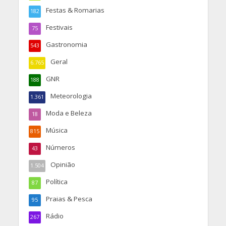
Festas & Romarias
182
Festivais
75
Gastronomia
543
Geral
6.765
GNR
188
Meteorologia
1.361
Moda e Beleza
18
Música
815
Números
43
Opinião
1.504
Política
87
Praias & Pesca
95
Rádio
267