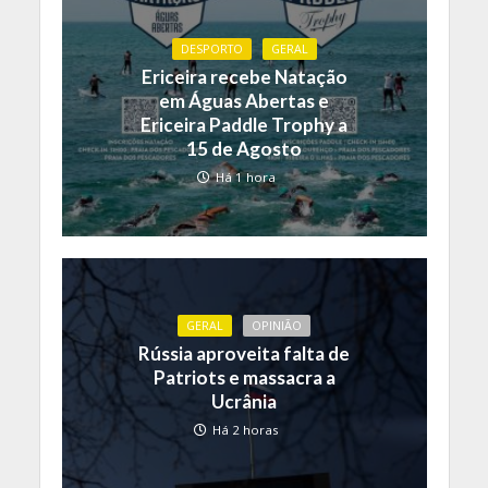
DESPORTO
GERAL
Ericeira recebe Natação
em Águas Abertas e
Ericeira Paddle Trophy a
15 de Agosto
Há 1 hora
GERAL
OPINIÃO
Rússia aproveita falta de
Patriots e massacra a
Ucrânia
Há 2 horas