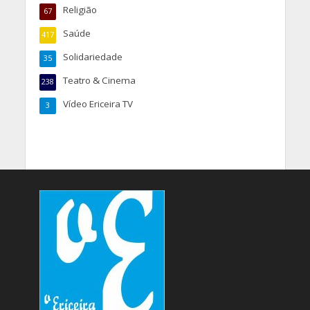
Religião
67
Saúde
417
Solidariedade
35
Teatro & Cinema
238
Vídeo Ericeira TV
3