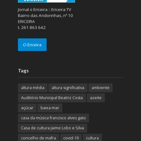
Jornal o Ericeira :: Ericeira TV
Bairro das Andorinhas, nº 10
ERICEIRA
t. 261 863 642
O Ericeira
Tags
altura média
altura significativa
ambiente
Auditório Municipal Beatriz Costa
azeite
açúcar
baixa-mar
casa da música francisco alves gato
Casa de cultura Jaime Lobo e Silva
concelho de mafra
covid-19
cultura