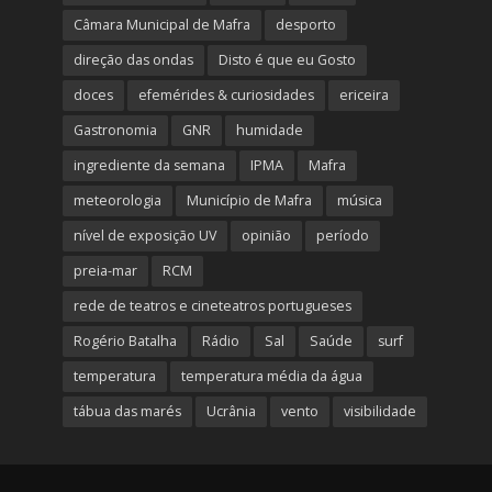
Câmara Municipal de Mafra
desporto
direção das ondas
Disto é que eu Gosto
doces
efemérides & curiosidades
ericeira
Gastronomia
GNR
humidade
ingrediente da semana
IPMA
Mafra
meteorologia
Município de Mafra
música
nível de exposição UV
opinião
período
preia-mar
RCM
rede de teatros e cineteatros portugueses
Rogério Batalha
Rádio
Sal
Saúde
surf
temperatura
temperatura média da água
tábua das marés
Ucrânia
vento
visibilidade