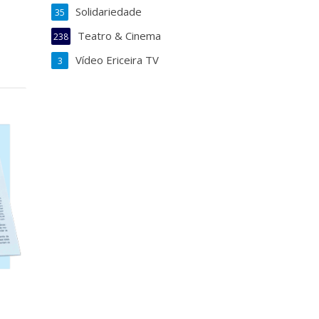
Solidariedade
35
Teatro & Cinema
238
Vídeo Ericeira TV
3