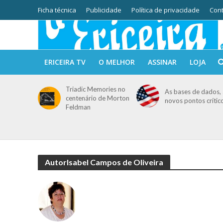
Ficha técnica
Publicidade
Política de privacidade
Cont
ERICEIRA TV
O MELHOR
ASSINAR
LOJA
Triadic Memories no
As bases de dados, 
centenário de Morton
novos pontos crític
Feldman
AutorIsabel Campos de Oliveira