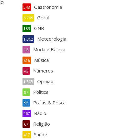
do
Gastronomia
543
Geral
6.769
GNR
189
Meteorologia
1.362
Moda e Beleza
18
Música
816
Números
43
Opinião
1.505
Política
87
Praias & Pesca
95
Rádio
267
Religião
67
Saúde
417