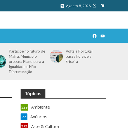
Agosto 8, 2026
Participe no futuro de
Volta a Portugal
Mafra: Município
passa hoje pela
prepara Plano para a
Ericeira
Igualdade e Não
Discriminação
Tópicos
Ambiente
329
Anúncios
22
Arte & Cultura
767