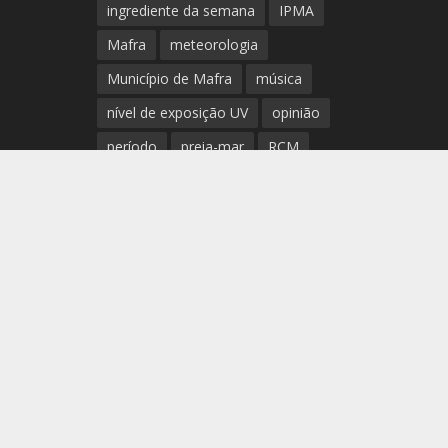
ingrediente da semana
IPMA
Mafra
meteorologia
Município de Mafra
música
nível de exposição UV
opinião
período
preia-mar
RCM
rede de teatros e cineteatros
portugueses
Rogério Batalha
Rádio
Sal
Saúde
surf
temperatura
temperatura média da água
tábua das marés
Ucrânia
vento
visibilidade