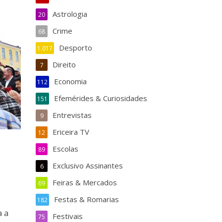
Astrologia
20
Crime
68
Desporto
1.017
Direito
7
Economia
112
Efemérides & Curiosidades
151
Entrevistas
9
Ericeira TV
12
Escolas
89
Exclusivo Assinantes
6
Feiras & Mercados
69
Festas & Romarias
182
a a
Festivais
75