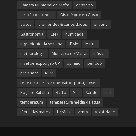
Câmara Municipal de Mafra
desporto
direção das ondas
Disto é que eu Gosto
doces
efemérides & curiosidades
ericeira
Gastronomia
GNR
humidade
ingrediente da semana
IPMA
Mafra
meteorologia
Município de Mafra
música
nível de exposição UV
opinião
período
preia-mar
RCM
rede de teatros e cineteatros portugueses
Rogério Batalha
Rádio
Sal
Saúde
surf
temperatura
temperatura média da água
tábua das marés
Ucrânia
vento
visibilidade