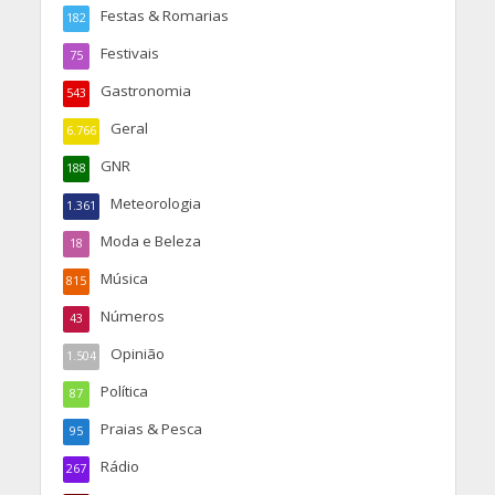
Festas & Romarias
182
Festivais
75
Gastronomia
543
Geral
6.766
GNR
188
Meteorologia
1.361
Moda e Beleza
18
Música
815
Números
43
Opinião
1.504
Política
87
Praias & Pesca
95
Rádio
267