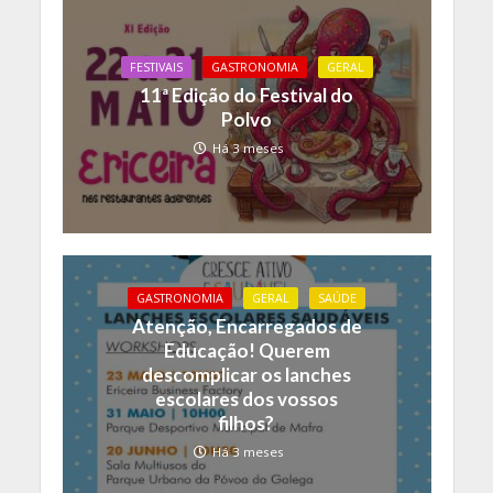
FESTIVAIS
GASTRONOMIA
GERAL
11ª Edição do Festival do
Polvo
Há 3 meses
GASTRONOMIA
GERAL
SAÚDE
Atenção, Encarregados de
Educação! Querem
descomplicar os lanches
escolares dos vossos
filhos?
Há 3 meses