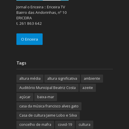
Jornal o Ericeira :: Ericeira TV
Bairro das Andorinhas, nº 10
ERICEIRA
t. 261 863 642
O Ericeira
Tags
altura média
altura significativa
ambiente
Auditório Municipal Beatriz Costa
azeite
açúcar
baixa-mar
casa da música francisco alves gato
Casa de cultura Jaime Lobo e Silva
concelho de mafra
covid-19
cultura