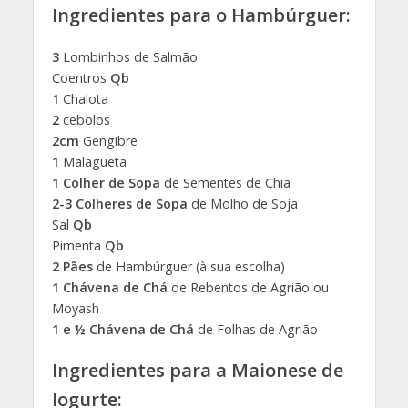
Ingredientes para o Hambúrguer:
3
Lombinhos de Salmão
Coentros
Qb
1
Chalota
2
cebolos
2cm
Gengibre
1
Malagueta
1 Colher de Sopa
de Sementes de Chia
2-3 Colheres de Sopa
de Molho de Soja
Sal
Qb
Pimenta
Qb
2 Pães
de Hambúrguer (à sua escolha)
1 Chávena de Chá
de Rebentos de Agrião ou
Moyash
1 e ½ Chávena de Chá
de Folhas de Agrião
Ingredientes para a Maionese de
Iogurte: