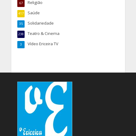
Religião
67
Saúde
417
Solidariedade
35
Teatro & Cinema
238
Vídeo Ericeira TV
3