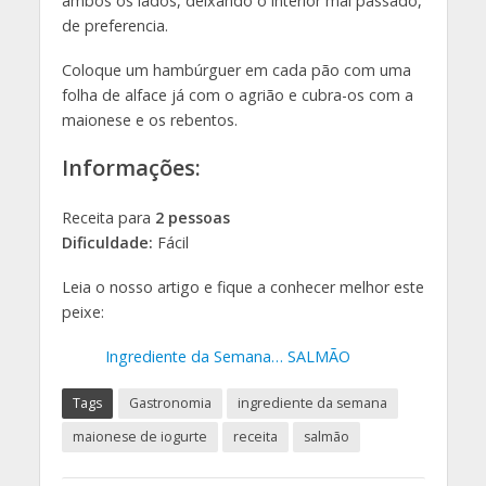
ambos os lados, deixando o interior mal passado,
de preferencia.
Coloque um hambúrguer em cada pão com uma
folha de alface já com o agrião e cubra-os com a
maionese e os rebentos.
Informações:
Receita para
2 pessoas
Dificuldade:
Fácil
Leia o nosso artigo e fique a conhecer melhor este
peixe:
Ingrediente da Semana… SALMÃO
Tags
Gastronomia
ingrediente da semana
maionese de iogurte
receita
salmão