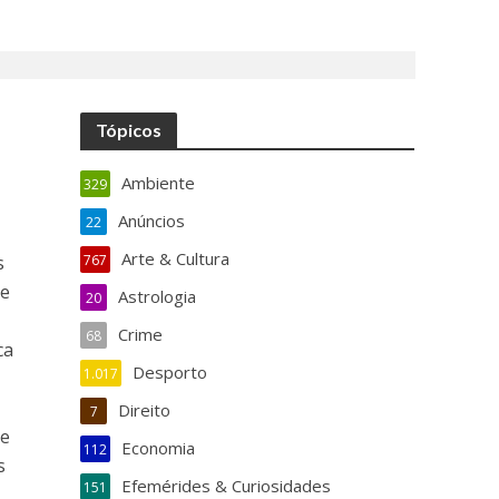
Tópicos
Ambiente
329
Anúncios
22
Arte & Cultura
s
767
te
Astrologia
20
Crime
68
ca
Desporto
1.017
Direito
7
 e
Economia
112
s
Efemérides & Curiosidades
151