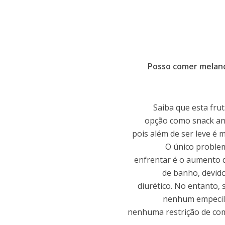
Posso comer melanci
Saiba que esta fru
opção como snack an
pois além de ser leve é 
O único proble
enfrentar é o aumento d
de banho, devido
diurético. No entanto, 
nenhum empecilh
nenhuma restrição de com