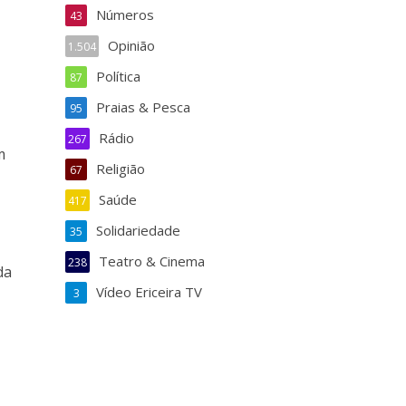
Números
43
Opinião
1.504
Política
87
Praias & Pesca
95
Rádio
267
m
Religião
67
Saúde
417
Solidariedade
35
Teatro & Cinema
238
da
Vídeo Ericeira TV
3