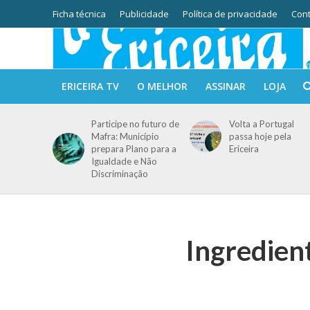
Ficha técnica
Publicidade
Política de privacidade
Cont
ERICEIRA TV
O MELHOR
ASSINAR
LOJA
Participe no futuro de
Volta a Portugal
Mafra: Município
passa hoje pela
prepara Plano para a
Ericeira
Igualdade e Não
Discriminação
Ingredie