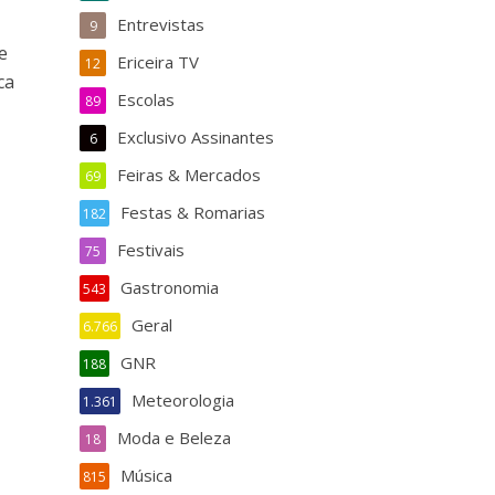
Entrevistas
9
e
Ericeira TV
12
ca
Escolas
89
Exclusivo Assinantes
6
Feiras & Mercados
69
Festas & Romarias
182
Festivais
75
Gastronomia
543
Geral
6.766
GNR
188
Meteorologia
1.361
Moda e Beleza
18
Música
815