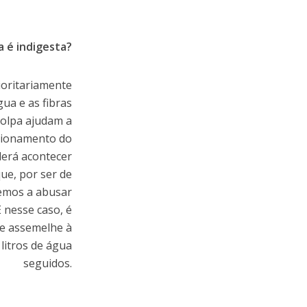
a é indigesta?
ioritariamente
ua e as fibras
polpa ajudam a
cionamento do
derá acontecer
ue, por ser de
demos a abusar
 nesse caso, é
e assemelhe à
litros de água
seguidos.