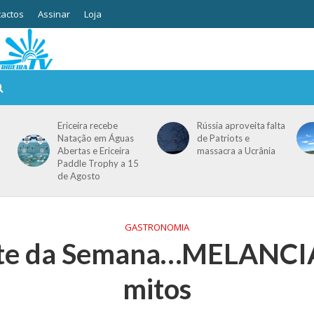
actos
Assinar
Loja
Ericeira recebe
Rússia aproveita falta
Natação em Águas
de Patriots e
Abertas e Ericeira
massacra a Ucrânia
Paddle Trophy a 15
de Agosto
GASTRONOMIA
nte da Semana…MELANCIA:
mitos