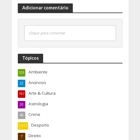
Adicionar comentário
Clique para comentar
Tópicos
Ambiente
329
Anúncios
22
Arte & Cultura
767
Astrologia
20
Crime
68
Desporto
1.017
Direito
7