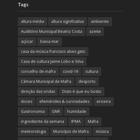
Tags
altura média
altura significativa
ambiente
Auditório Municipal Beatriz Costa
azeite
açúcar
baixa-mar
casa da música francisco alves gato
Casa de cultura Jaime Lobo e Silva
concelho de mafra
covid-19
cultura
Câmara Municipal de Mafra
desporto
direção das ondas
Disto é que eu Gosto
doces
efemérides & curiosidades
ericeira
Gastronomia
GNR
humidade
ingrediente da semana
IPMA
Mafra
meteorologia
Município de Mafra
música