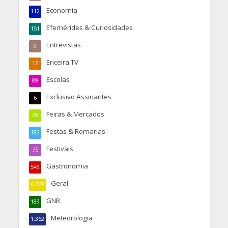
Economia
112
Efemérides & Curiosidades
151
Entrevistas
9
Ericeira TV
12
Escolas
89
Exclusivo Assinantes
6
Feiras & Mercados
69
Festas & Romarias
182
Festivais
75
Gastronomia
543
Geral
6.769
GNR
189
Meteorologia
1.362