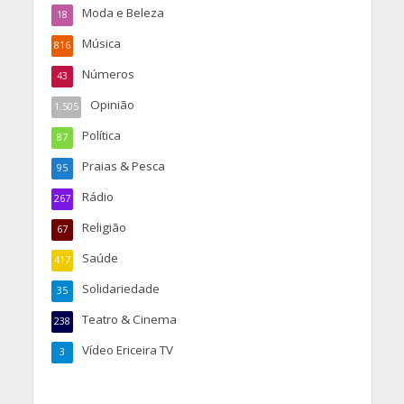
Moda e Beleza
18
Música
816
Números
43
Opinião
1.505
Política
87
Praias & Pesca
95
Rádio
267
Religião
67
Saúde
417
Solidariedade
35
Teatro & Cinema
238
Vídeo Ericeira TV
3