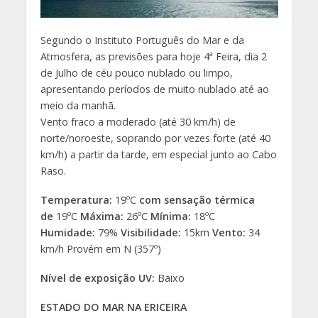
Segundo o Instituto Português do Mar e da
Atmosfera, as previsões para hoje 4ª Feira, dia 2
de Julho de céu pouco nublado ou limpo,
apresentando períodos de muito nublado até ao
meio da manhã.
Vento fraco a moderado (até 30 km/h) de
norte/noroeste, soprando por vezes forte (até 40
km/h) a partir da tarde, em especial junto ao Cabo
Raso.
Temperatura:
19ºC
com sensação térmica
de
19ºC
Máxima:
26ºC
Mínima:
18ºC
Humidade:
79%
Visibilidade:
15km
Vento:
34
km/h Provém em N (357º)
Nível de exposição UV:
Baixo
ESTADO DO MAR NA ERICEIRA