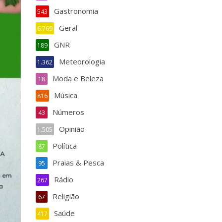
Gastronomia
543
Geral
6.769
GNR
189
Meteorologia
1.362
Moda e Beleza
18
Música
816
Números
43
Opinião
1.505
Política
87
Praias & Pesca
95
Rádio
267
Religião
67
Saúde
417