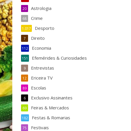
Astrologia
20
Crime
68
Desporto
1.017
Direito
7
Economia
112
Efemérides & Curiosidades
151
Entrevistas
9
Ericeira TV
12
Escolas
89
Exclusivo Assinantes
6
Feiras & Mercados
69
Festas & Romarias
182
Festivais
75