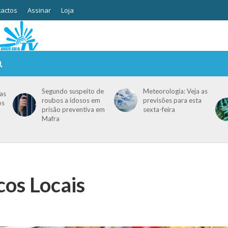
actos
Assinar
Loja
Segundo suspeito de
Meteorologia: Veja as
as
roubos a idosos em
previsões para esta
os
prisão preventiva em
sexta-feira
Mafra
os Locais