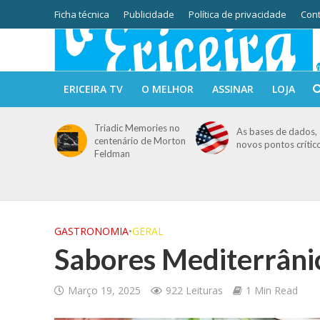
Ficha técnica
Publicidade
Política de privacidade
Cont
ERICEIRA TV
O MELHOR
ASSINAR
LOJA
Triadic Memories no
As bases de dados, 
centenário de Morton
novos pontos crític
Feldman
GASTRONOMIA
•
GERAL
Sabores Mediterrânic
Março 19, 2025
922 Leituras
1 Min Read