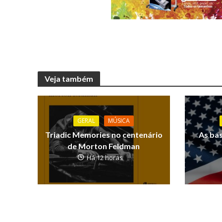
Veja também
GERAL
MÚSICA
Triadic Memories no centenário
As ba
de Morton Feldman
Há 12 horas