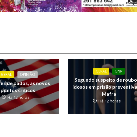
GERAL
GNR
GERAL
OPINIÃO
Segundo suspeito de roubo
ses de dados, as novos
idosos em prisão preventiv
pontos críticos
Mafra
Há 12 horas
Há 12 horas