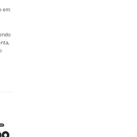
o em:
sendo
enta,
o