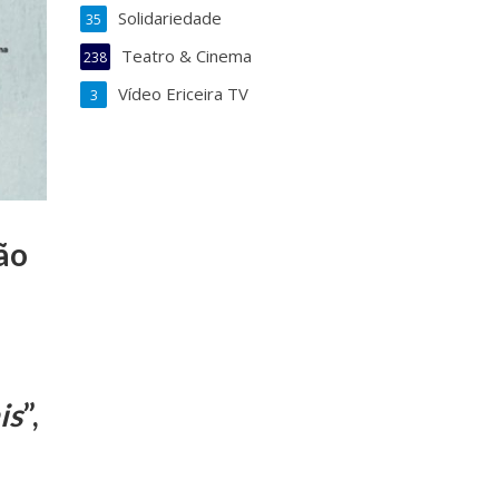
Solidariedade
35
Teatro & Cinema
238
Vídeo Ericeira TV
3
ão
is
”,