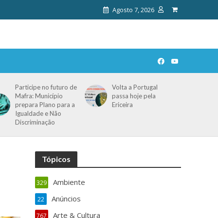
Agosto 7, 2026
Participe no futuro de
Volta a Portugal
Mafra: Município
passa hoje pela
prepara Plano para a
Ericeira
Igualdade e Não
Discriminação
Tópicos
Ambiente
329
Anúncios
22
Arte & Cultura
767