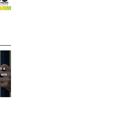
s a
a em