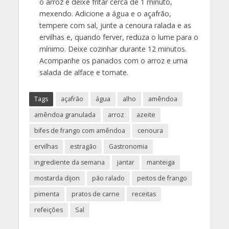
o arroz e deixe fritar cerca de 1 minuto,
mexendo. Adicione a água e o açafrão,
tempere com sal, junte a cenoura ralada e as
ervilhas e, quando ferver, reduza o lume para o
mínimo. Deixe cozinhar durante 12 minutos.
Acompanhe os panados com o arroz e uma
salada de alface e tomate.
Tags
açafrão
água
alho
amêndoa
amêndoa granulada
arroz
azeite
bifes de frango com amêndoa
cenoura
ervilhas
estragão
Gastronomia
ingrediente da semana
jantar
manteiga
mostarda dijon
pão ralado
peitos de frango
pimenta
pratos de carne
receitas
refeições
Sal