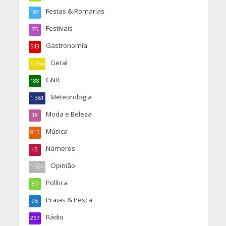
Festas & Romarias
182
Festivais
75
Gastronomia
543
Geral
6.766
GNR
188
Meteorologia
1.361
Moda e Beleza
18
Música
815
Números
43
Opinião
1.504
Política
87
Praias & Pesca
95
Rádio
267