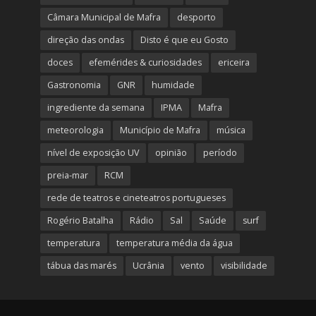
Câmara Municipal de Mafra
desporto
direção das ondas
Disto é que eu Gosto
doces
efemérides & curiosidades
ericeira
Gastronomia
GNR
humidade
ingrediente da semana
IPMA
Mafra
meteorologia
Município de Mafra
música
nível de exposição UV
opinião
período
preia-mar
RCM
rede de teatros e cineteatros portugueses
Rogério Batalha
Rádio
Sal
Saúde
surf
temperatura
temperatura média da água
tábua das marés
Ucrânia
vento
visibilidade