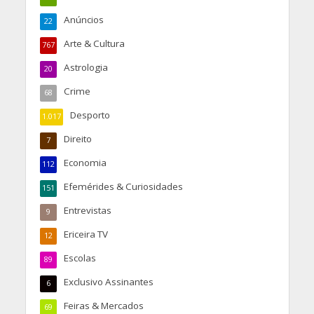
Anúncios
22
Arte & Cultura
767
Astrologia
20
Crime
68
Desporto
1.017
Direito
7
Economia
112
Efemérides & Curiosidades
151
Entrevistas
9
Ericeira TV
12
Escolas
89
Exclusivo Assinantes
6
Feiras & Mercados
69