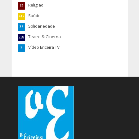
Religião
67
Saúde
417
Solidariedade
35
Teatro & Cinema
238
Vídeo Ericeira TV
3