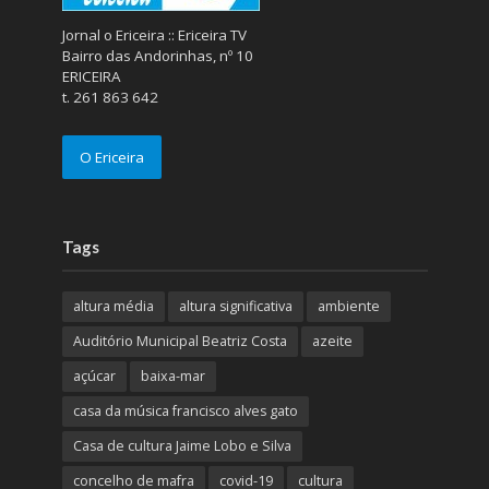
Jornal o Ericeira :: Ericeira TV
Bairro das Andorinhas, nº 10
ERICEIRA
t. 261 863 642
O Ericeira
Tags
altura média
altura significativa
ambiente
Auditório Municipal Beatriz Costa
azeite
açúcar
baixa-mar
casa da música francisco alves gato
Casa de cultura Jaime Lobo e Silva
concelho de mafra
covid-19
cultura