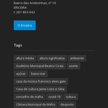
Bairro das Andorinhas, nº 10
ERICEIRA
t. 261 863 642
O Ericeira
Tags
altura média
altura significativa
ambiente
Auditório Municipal Beatriz Costa
azeite
açúcar
baixa-mar
casa da música francisco alves gato
Casa de cultura Jaime Lobo e Silva
concelho de mafra
covid-19
cultura
Câmara Municipal de Mafra
desporto