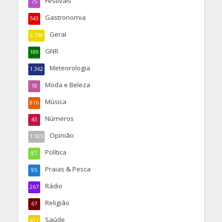
Festivais
75
Gastronomia
543
Geral
6.769
GNR
189
Meteorologia
1.362
Moda e Beleza
18
Música
816
Números
43
Opinião
1.505
Política
87
Praias & Pesca
95
Rádio
267
Religião
67
Saúde
417