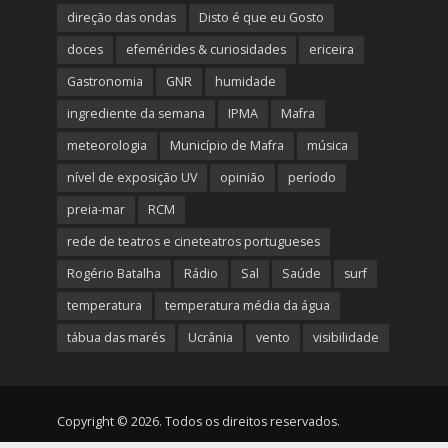
direção das ondas
Disto é que eu Gosto
doces
efemérides & curiosidades
ericeira
Gastronomia
GNR
humidade
ingrediente da semana
IPMA
Mafra
meteorologia
Município de Mafra
música
nível de exposição UV
opinião
período
preia-mar
RCM
rede de teatros e cineteatros portugueses
Rogério Batalha
Rádio
Sal
Saúde
surf
temperatura
temperatura média da água
tábua das marés
Ucrânia
vento
visibilidade
Copyright © 2026. Todos os direitos reservados.