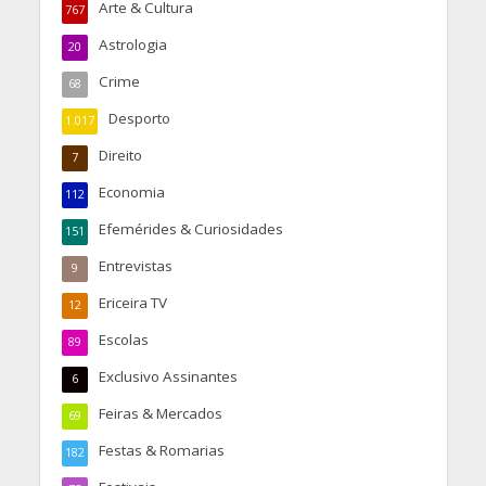
Arte & Cultura
767
Astrologia
20
Crime
68
Desporto
1.017
Direito
7
Economia
112
Efemérides & Curiosidades
151
Entrevistas
9
Ericeira TV
12
Escolas
89
Exclusivo Assinantes
6
Feiras & Mercados
69
Festas & Romarias
182