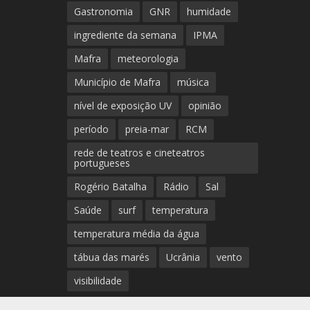
Gastronomia
GNR
humidade
ingrediente da semana
IPMA
Mafra
meteorologia
Município de Mafra
música
nível de exposição UV
opinião
período
preia-mar
RCM
rede de teatros e cineteatros
portugueses
Rogério Batalha
Rádio
Sal
Saúde
surf
temperatura
temperatura média da água
tábua das marés
Ucrânia
vento
visibilidade