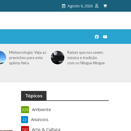
Agosto 6, 2026
Meteorologia: Veja as
Raízes que nos unem:
previsões para esta
música e tradição
quinta-feira
com os Ningue Ningue
Tópicos
Ambiente
329
Anúncios
22
Arte & Cultura
767