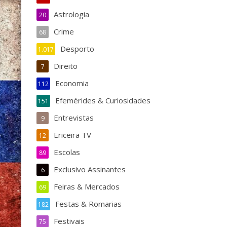
Astrologia
20
Crime
68
Desporto
1.017
Direito
7
Economia
112
Efemérides & Curiosidades
151
Entrevistas
9
Ericeira TV
12
Escolas
89
Exclusivo Assinantes
6
Feiras & Mercados
69
Festas & Romarias
182
Festivais
75