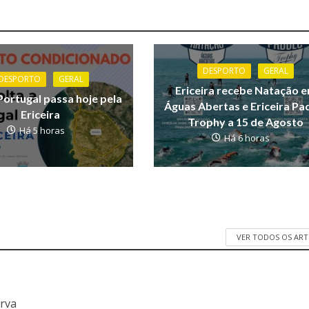
DESPORTO
GERAL
DESPORTO
GERAL
Ericeira recebe Natação 
Portugal passa hoje pela
Águas Abertas e Ericeira Pa
Ericeira
Trophy a 15 de Agosto
Há 5 horas
Há 6 horas
VER TODOS OS AR
a
erva