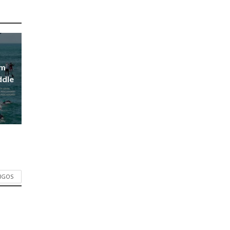
em
ddle
TIGOS