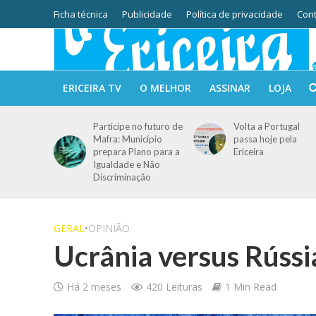
Ficha técnica
Publicidade
Política de privacidade
Cont
ERICEIRA TV
O MELHOR
ASSINAR
LOJA
Participe no futuro de
Volta a Portugal
Mafra: Município
passa hoje pela
prepara Plano para a
Ericeira
Igualdade e Não
Discriminação
GERAL
•
OPINIÃO
Ucrânia versus Rúss
Há 2 meses
420 Leituras
1 Min Read