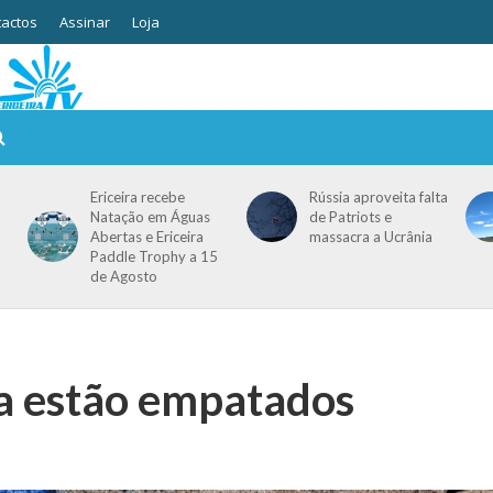
actos
Assinar
Loja
Ericeira recebe
Rússia aproveita falta
Natação em Águas
de Patriots e
Abertas e Ericeira
massacra a Ucrânia
Paddle Trophy a 15
de Agosto
ia estão empatados