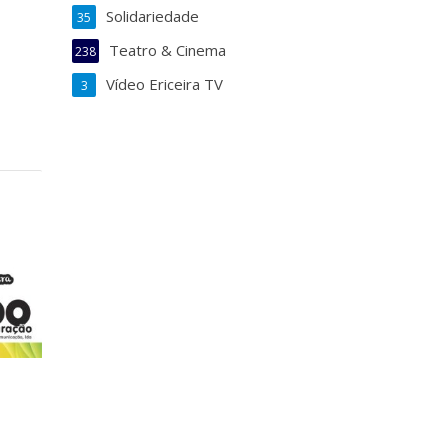
Solidariedade
35
Teatro & Cinema
238
Vídeo Ericeira TV
3