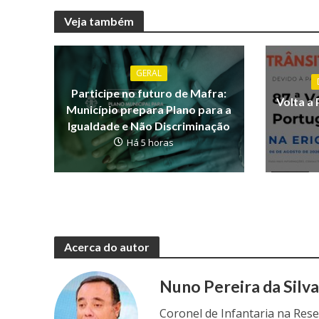
Veja também
GERAL
Participe no futuro de Mafra:
Volta a 
Município prepara Plano para a
Igualdade e Não Discriminação
Há 5 horas
Acerca do autor
Nuno Pereira da Silv
Coronel de Infantaria na Res