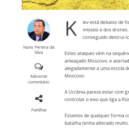
K
iev está debaixo de 
mísseis e dos drones
conseguido destruí-l
Nuno Pereira da
Silva
Estes ataques vêm na sequênc
ameaçado Moscovo, e acertad
alegadamente a uma escola de
Moscovo.
Adicionar
comentário
A Ucrânia parece estar com gr
controlar o eixo que liga a Rú
Partilhar
Estamos de qualquer forma co
batalha tenha alterado muito.