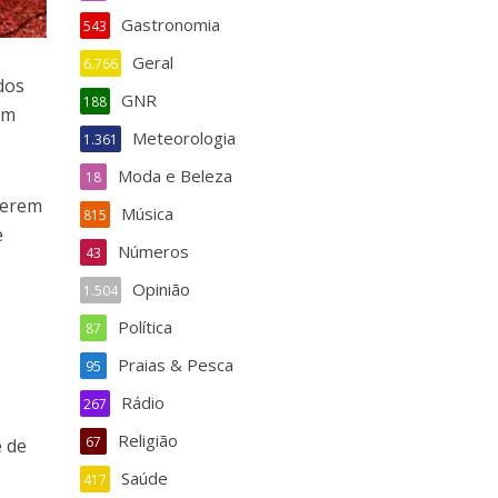
Gastronomia
543
Geral
6.766
dos
GNR
188
êm
Meteorologia
1.361
Moda e Beleza
18
terem
Música
815
e
Números
43
Opinião
1.504
Política
87
Praias & Pesca
95
Rádio
267
Religião
67
e de
Saúde
417