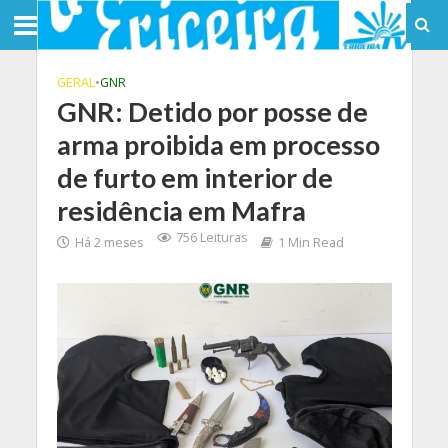
GERAL
•
GNR
GNR: Detido por posse de
arma proibida em processo
de furto em interior de
residência em Mafra
756 Leituras
Há 2 meses
1 Min Read