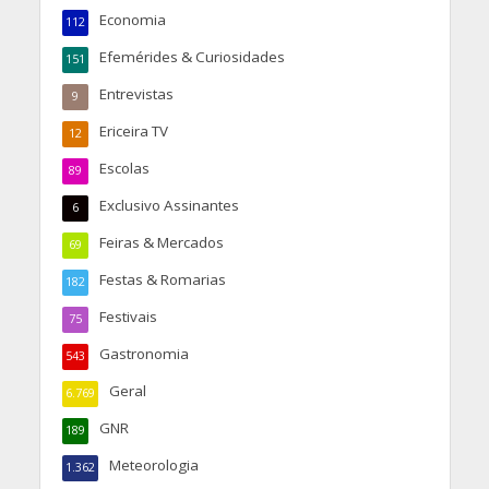
Economia
112
Efemérides & Curiosidades
151
Entrevistas
9
Ericeira TV
12
Escolas
89
Exclusivo Assinantes
6
Feiras & Mercados
69
Festas & Romarias
182
Festivais
75
Gastronomia
543
Geral
6.769
GNR
189
Meteorologia
1.362