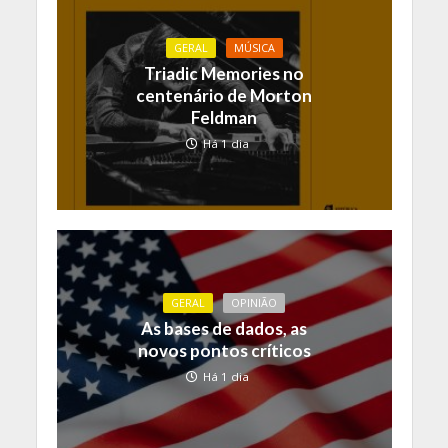
GERAL
MÚSICA
Triadic Memories no
centenário de Morton
Feldman
Há 1 dia
GERAL
OPINIÃO
As bases de dados, as
novos pontos críticos
Há 1 dia