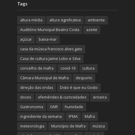
Tags
altura média
altura significativa
ambiente
Auditório Municipal Beatriz Costa
azeite
açúcar
baixa-mar
casa da música francisco alves gato
Casa de cultura Jaime Lobo e Silva
concelho de mafra
covid-19
cultura
Câmara Municipal de Mafra
desporto
direção das ondas
Disto é que eu Gosto
doces
efemérides & curiosidades
ericeira
Gastronomia
GNR
humidade
ingrediente da semana
IPMA
Mafra
meteorologia
Município de Mafra
música