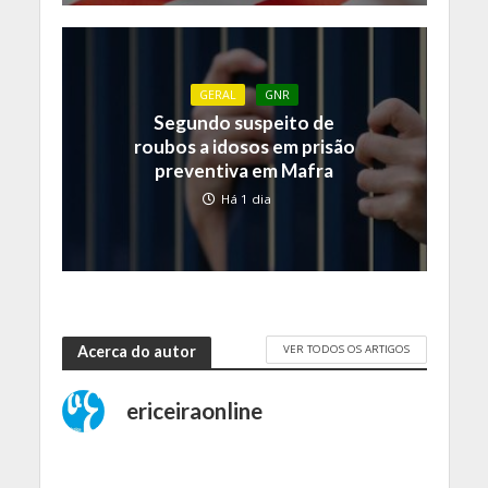
GERAL
GNR
Segundo suspeito de
roubos a idosos em prisão
preventiva em Mafra
Há 1 dia
VER TODOS OS ARTIGOS
Acerca do autor
ericeiraonline