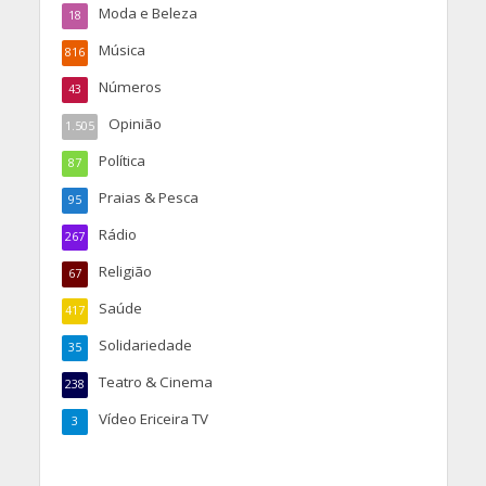
Moda e Beleza
18
Música
816
Números
43
Opinião
1.505
Política
87
Praias & Pesca
95
Rádio
267
Religião
67
Saúde
417
Solidariedade
35
Teatro & Cinema
238
Vídeo Ericeira TV
3