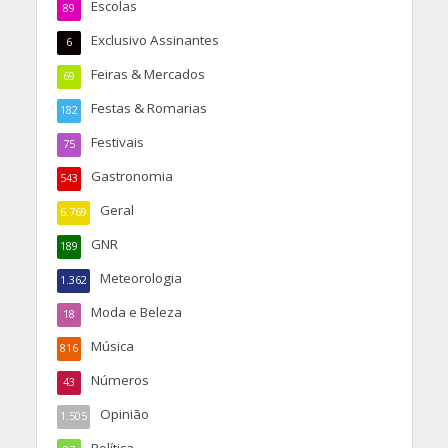
Escolas
89
Exclusivo Assinantes
6
Feiras & Mercados
69
Festas & Romarias
182
Festivais
75
Gastronomia
543
Geral
6.769
GNR
189
Meteorologia
1.362
Moda e Beleza
18
Música
816
Números
43
Opinião
1.505
Política