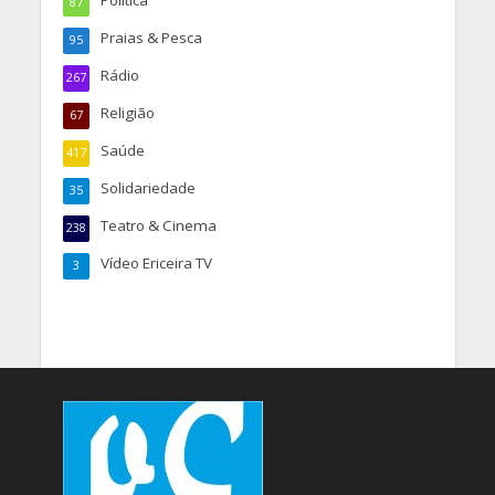
87
Praias & Pesca
95
Rádio
267
Religião
67
Saúde
417
Solidariedade
35
Teatro & Cinema
238
Vídeo Ericeira TV
3