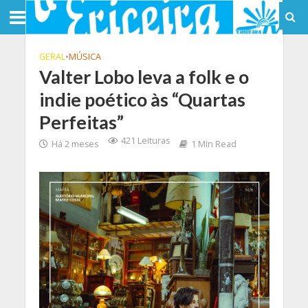
GERAL
•
MÚSICA
Valter Lobo leva a folk e o
indie poético às “Quartas
Perfeitas”
421 Leituras
Há 2 meses
1 Min Read