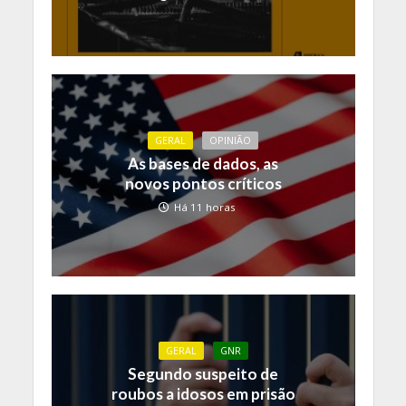
GERAL
OPINIÃO
As bases de dados, as
novos pontos críticos
Há 11 horas
GERAL
GNR
Segundo suspeito de
roubos a idosos em prisão