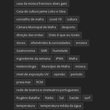
casa da música francisco alves gato
Casa de cultura Jaime Lobo e Silva
concelho de mafra
covid-19
cultura
Câmara Municipal de Mafra
desporto
direção das ondas
Disto é que eu Gosto
doces
efemérides & curiosidades
ericeira
Gastronomia
GNR
humidade
ingrediente da semana
IPMA
Mafra
meteorologia
Município de Mafra
música
nível de exposição UV
opinião
período
preia-mar
RCM
rede de teatros e cineteatros portugueses
Rogério Batalha
Rádio
Sal
Saúde
surf
temperatura
temperatura média da água