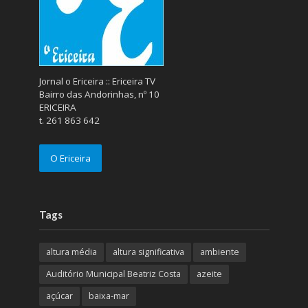
Jornal o Ericeira :: Ericeira TV
Bairro das Andorinhas, nº 10
ERICEIRA
t. 261 863 642
O Ericeira
Tags
altura média
altura significativa
ambiente
Auditório Municipal Beatriz Costa
azeite
açúcar
baixa-mar