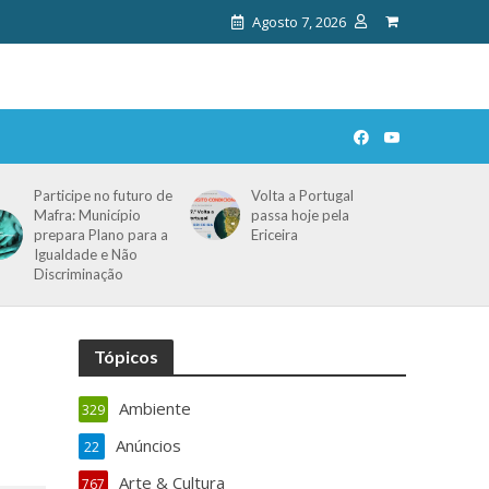
Agosto 7, 2026
Participe no futuro de
Volta a Portugal
Mafra: Município
passa hoje pela
prepara Plano para a
Ericeira
Igualdade e Não
Discriminação
Tópicos
Ambiente
329
Anúncios
22
Arte & Cultura
767