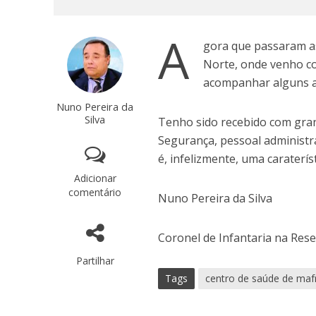
A
gora que passaram as
Norte, onde venho co
acompanhar alguns a
Nuno Pereira da
Silva
Tenho sido recebido com gran
Segurança, pessoal administra
é, infelizmente, uma caraterí
Adicionar
comentário
Nuno Pereira da Silva
Coronel de Infantaria na Res
Partilhar
Tags
centro de saúde de maf