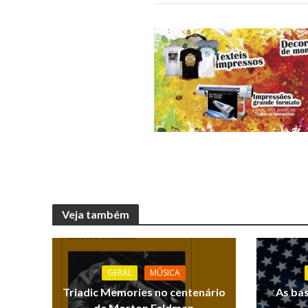
Veja também
GERAL
MÚSICA
Triadic Memories no centenário
As ba
de Morton Feldman