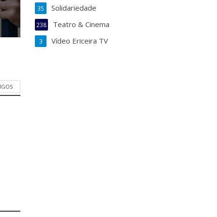
Solidariedade
35
Teatro & Cinema
238
Vídeo Ericeira TV
3
TIGOS