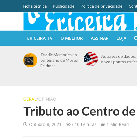
Ficha técnica
Publicidade
Política de privacidade
Cont
ERICEIRA TV
O MELHOR
ASSINAR
LOJA
Triadic Memories no
As bases de dados, 
centenário de Morton
novos pontos crític
Feldman
GERAL
•
OPINIÃO
Tributo ao Centro d
Outubro 8, 2021
610 Leituras
1 Min Read