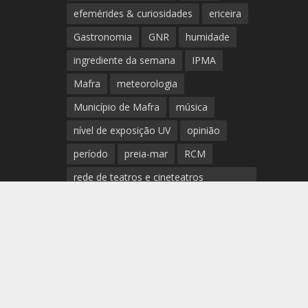
efemérides & curiosidades
ericeira
Gastronomia
GNR
humidade
ingrediente da semana
IPMA
Mafra
meteorologia
Município de Mafra
música
nível de exposição UV
opinião
período
preia-mar
RCM
rede de teatros e cineteatros
portugueses
Rogério Batalha
Rádio
Sal
enta “Quem Levará Flores à tua Campa?” na Ericeira
Saúde
surf
temperatura
temperatura média da água
tábua das marés
Ucrânia
vento
visibilidade