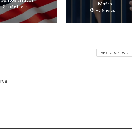
Mafra
Há 6 horas
Há 6 horas
VER TODOS OS AR
a
erva