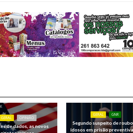
GERAL
GNR
GERAL
OPINIÃO
Segundo suspeito de roubo
ses de dados, as novos
idosos em prisão preventiv
pontos críticos