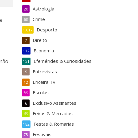
Astrologia
20
Crime
a
68
Desporto
1.017
Direito
7
Economia
112
 não
Efemérides & Curiosidades
151
Entrevistas
9
Ericeira TV
12
Escolas
89
Exclusivo Assinantes
6
Feiras & Mercados
69
Festas & Romarias
182
Festivais
75