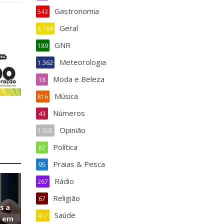
Gastronomia
543
Geral
6.769
GNR
189
Meteorologia
1.362
Moda e Beleza
18
Música
816
Números
43
Opinião
1.505
Política
87
Praias & Pesca
95
Rádio
267
Religião
67
s a
Saúde
417
a em