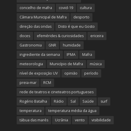
concelho de mafra
covid-19
cultura
Câmara Municipal de Mafra
desporto
direção das ondas
Disto é que eu Gosto
doces
efemérides & curiosidades
ericeira
Gastronomia
GNR
humidade
ingrediente da semana
IPMA
Mafra
meteorologia
Município de Mafra
música
nível de exposição UV
opinião
período
preia-mar
RCM
rede de teatros e cineteatros portugueses
Rogério Batalha
Rádio
Sal
Saúde
surf
temperatura
temperatura média da água
tábua das marés
Ucrânia
vento
visibilidade