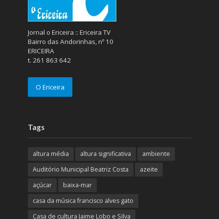
Jornal o Ericeira :: Ericeira TV
Bairro das Andorinhas, nº 10
ERICEIRA
t. 261 863 642
O Ericeira
Tags
altura média
altura significativa
ambiente
Auditório Municipal Beatriz Costa
azeite
açúcar
baixa-mar
casa da música francisco alves gato
Casa de cultura Jaime Lobo e Silva