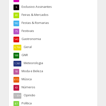
Exclusivo Assinantes
6
Feiras & Mercados
69
Festas & Romarias
182
Festivais
75
Gastronomia
543
Geral
6.766
GNR
188
Meteorologia
1.361
Moda e Beleza
18
Música
815
Números
43
Opinião
1.504
Política
87