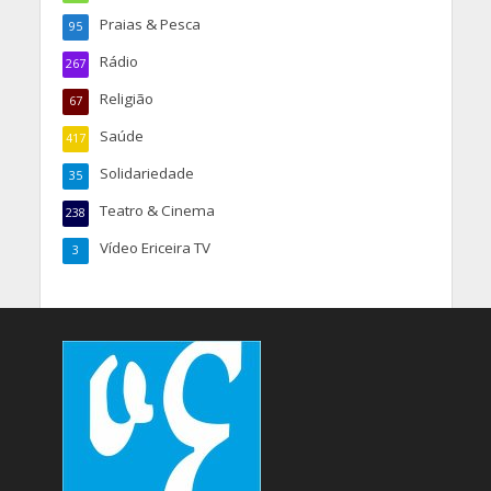
Praias & Pesca
95
Rádio
267
Religião
67
Saúde
417
Solidariedade
35
Teatro & Cinema
238
Vídeo Ericeira TV
3