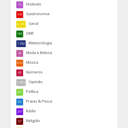
Festivais
75
Gastronomia
543
Geral
6.769
GNR
189
Meteorologia
1.362
Moda e Beleza
18
Música
816
Números
43
Opinião
1.505
Política
87
Praias & Pesca
95
Rádio
267
Religião
67