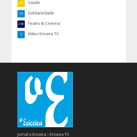
Saúde
417
Solidariedade
35
Teatro & Cinema
238
Vídeo Ericeira TV
3
Jornal o Ericeira :: Ericeira TV