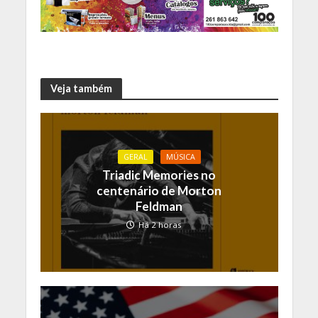
Veja também
GERAL
MÚSICA
Triadic Memories no
centenário de Morton
Feldman
Há 2 horas