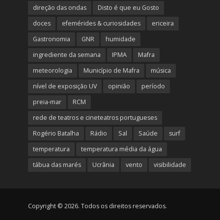
direção das ondas
Disto é que eu Gosto
doces
efemérides & curiosidades
ericeira
Gastronomia
GNR
humidade
ingrediente da semana
IPMA
Mafra
meteorologia
Município de Mafra
música
nível de exposição UV
opinião
período
preia-mar
RCM
rede de teatros e cineteatros portugueses
Rogério Batalha
Rádio
Sal
Saúde
surf
temperatura
temperatura média da água
tábua das marés
Ucrânia
vento
visibilidade
Copyright © 2026. Todos os direitos reservados.