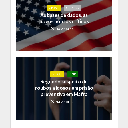
GERAL
OPINIÃO
As bases de dados, as
novos pontos críticos
Há 2 horas
GERAL
GNR
Segundo suspeito de
roubos a idosos em prisão
preventiva em Mafra
Há 2 horas