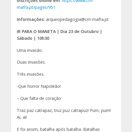
Inscrições online em
:
https://www.cm-
mafra.pt/pages/951
Informações:
arqueopedagogia@cm-mafra.pt
IR PARA O MANETA | Dia 23 de Outubro |
Sábado | 10h30
Uma invasão.
Duas invasões.
Três invasões.
-Que horror Napoleão!
– Que falta de coração
Traz paz catrapaz, truz puz catrapuz! Pum, pum!
Ai, ai!
E foi assim, batalha após batalha. Batalhas