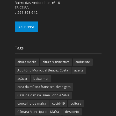
Bairro das Andorinhas, nº 10
ERICEIRA
t. 261 863 642
O Ericeira
Tags
altura média
altura significativa
ambiente
Auditório Municipal Beatriz Costa
azeite
açúcar
baixa-mar
casa da música francisco alves gato
Casa de cultura Jaime Lobo e Silva
concelho de mafra
covid-19
cultura
Câmara Municipal de Mafra
desporto