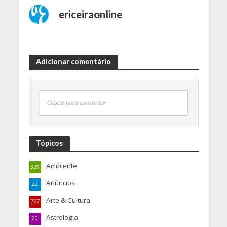
ericeiraonline
Adicionar comentário
Clique para comentar
Tópicos
Ambiente
329
Anúncios
22
Arte & Cultura
767
Astrologia
20