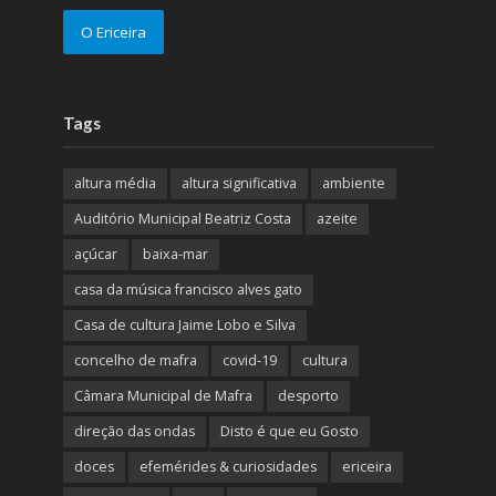
O Ericeira
Tags
altura média
altura significativa
ambiente
Auditório Municipal Beatriz Costa
azeite
açúcar
baixa-mar
casa da música francisco alves gato
Casa de cultura Jaime Lobo e Silva
concelho de mafra
covid-19
cultura
Câmara Municipal de Mafra
desporto
direção das ondas
Disto é que eu Gosto
doces
efemérides & curiosidades
ericeira