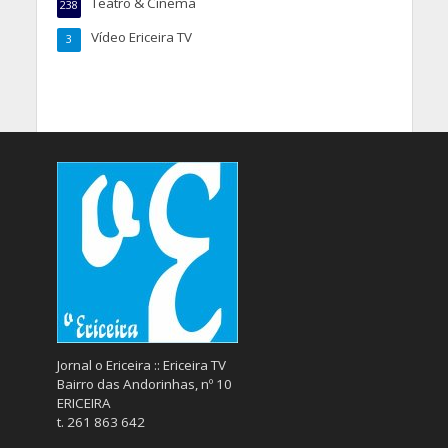
Teatro & Cinema
238
Vídeo Ericeira TV
3
Jornal o Ericeira :: Ericeira TV
Bairro das Andorinhas, nº 10
ERICEIRA
t. 261 863 642