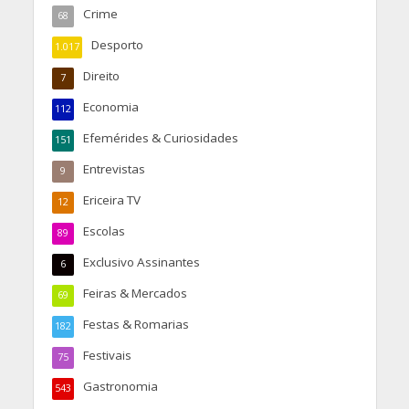
Crime
68
Desporto
1.017
Direito
7
Economia
112
Efemérides & Curiosidades
151
Entrevistas
9
Ericeira TV
12
Escolas
89
Exclusivo Assinantes
6
Feiras & Mercados
69
Festas & Romarias
182
Festivais
75
Gastronomia
543