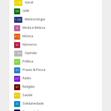
Geral
6.769
GNR
189
Meteorologia
1.362
Moda e Beleza
18
Música
816
Números
43
Opinião
1.505
Política
87
Praias & Pesca
95
Rádio
267
Religião
67
Saúde
417
Solidariedade
35