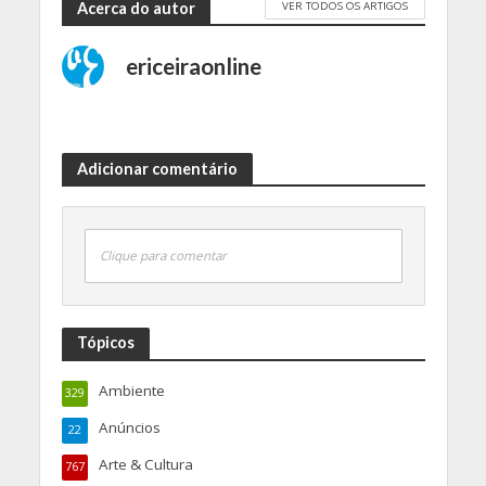
VER TODOS OS ARTIGOS
Acerca do autor
ericeiraonline
Adicionar comentário
Clique para comentar
Tópicos
Ambiente
329
Anúncios
22
Arte & Cultura
767