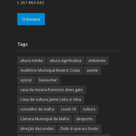
t. 261 863 642
O Ericeira
Tags
altura média
altura significativa
ambiente
Auditório Municipal Beatriz Costa
azeite
açúcar
baixa-mar
casa da música francisco alves gato
Casa de cultura Jaime Lobo e Silva
concelho de mafra
covid-19
cultura
Câmara Municipal de Mafra
desporto
direção das ondas
Disto é que eu Gosto