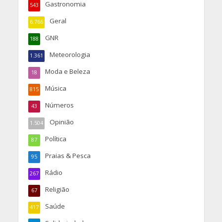
Gastronomia
543
Geral
6.766
GNR
188
Meteorologia
1.361
Moda e Beleza
18
Música
815
Números
43
Opinião
1.504
Política
87
Praias & Pesca
95
Rádio
267
Religião
67
Saúde
417