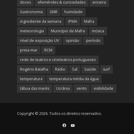
doces
efemérides & curiosidades
ericeira
Gastronomia
GNR
humidade
ingrediente da semana
IPMA
Mafra
meteorologia
Município de Mafra
música
nível de exposição UV
opinião
período
preia-mar
RCM
rede de teatros e cineteatros portugueses
Rogério Batalha
Rádio
Sal
Saúde
surf
temperatura
temperatura média da água
tábua das marés
Ucrânia
vento
visibilidade
Copyright © 2026. Todos os direitos reservados.