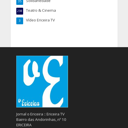
Solidariedade
35
Teatro & Cinema
238
Vídeo Ericeira TV
3
Jornal o Ericeira :: Ericeira TV
Bairro das Andorinhas, nº 10
ERICEIRA