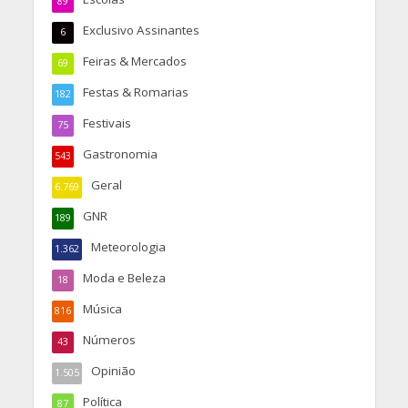
89
Exclusivo Assinantes
6
Feiras & Mercados
69
Festas & Romarias
182
Festivais
75
Gastronomia
543
Geral
6.769
GNR
189
Meteorologia
1.362
Moda e Beleza
18
Música
816
Números
43
Opinião
1.505
Política
87