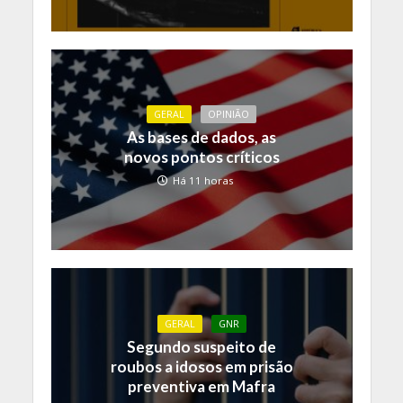
GERAL
OPINIÃO
As bases de dados, as
novos pontos críticos
Há 11 horas
GERAL
GNR
Segundo suspeito de
roubos a idosos em prisão
preventiva em Mafra