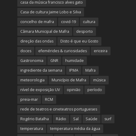
casa da música francisco alves gato
Casa de cultura Jaime Lobo e Silva
concelho de mafra
covid-19
cultura
Câmara Municipal de Mafra
desporto
direção das ondas
Disto é que eu Gosto
doces
efemérides & curiosidades
ericeira
Gastronomia
GNR
humidade
ingrediente da semana
IPMA
Mafra
meteorologia
Município de Mafra
música
nível de exposição UV
opinião
período
preia-mar
RCM
rede de teatros e cineteatros portugueses
Rogério Batalha
Rádio
Sal
Saúde
surf
temperatura
temperatura média da água