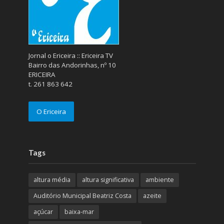
Jornal o Ericeira :: Ericeira TV
Bairro das Andorinhas, nº 10
ERICEIRA
t. 261 863 642
O Ericeira
Tags
altura média
altura significativa
ambiente
Auditório Municipal Beatriz Costa
azeite
açúcar
baixa-mar