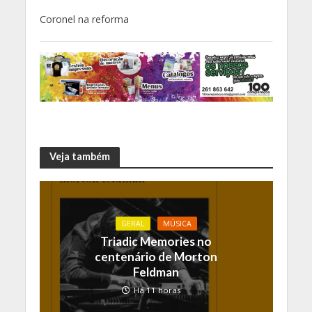
Coronel na reforma
Veja também
GERAL
MÚSICA
Triadic Memories no
centenário de Morton
Feldman
Há 11 horas