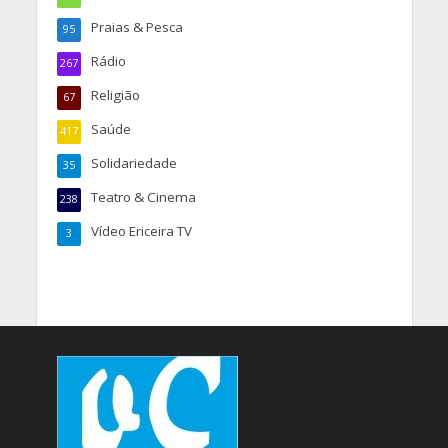
Praias & Pesca
95
Rádio
267
Religião
67
Saúde
417
Solidariedade
35
Teatro & Cinema
238
Vídeo Ericeira TV
3