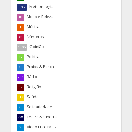
Meteorologia
1.362
Moda e Beleza
18
Música
816
Números
43
Opinião
1.505
Política
87
Praias & Pesca
95
Rádio
267
Religião
67
Saúde
417
Solidariedade
35
Teatro & Cinema
238
Vídeo Ericeira TV
3