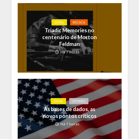
GERAL
MÚSICA
Triadic Memories no
centenário de Morton
Feldman
Há 7 horas
GERAL
OPINIÃO
As bases de dados, as
novos pontos críticos
Há 7 horas