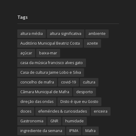
Tags
altura média
altura significativa
ambiente
Auditório Municipal Beatriz Costa
azeite
açúcar
baixa-mar
casa da música francisco alves gato
Casa de cultura Jaime Lobo e Silva
concelho de mafra
covid-19
cultura
Câmara Municipal de Mafra
desporto
direção das ondas
Disto é que eu Gosto
doces
efemérides & curiosidades
ericeira
Gastronomia
GNR
humidade
ingrediente da semana
IPMA
Mafra