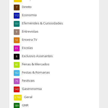
Direito
7
Economia
112
Efemérides & Curiosidades
151
Entrevistas
9
Ericeira TV
12
Escolas
89
Exclusivo Assinantes
6
Feiras & Mercados
69
Festas & Romarias
182
Festivais
75
Gastronomia
543
Geral
6.769
GNR
189