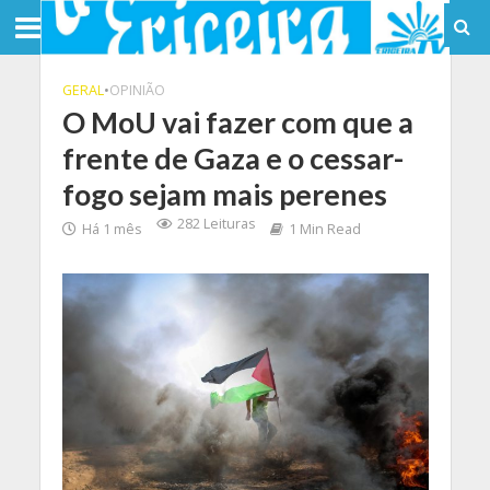
GERAL
•
OPINIÃO
O MoU vai fazer com que a
frente de Gaza e o cessar-
fogo sejam mais perenes
282 Leituras
Há 1 mês
1 Min Read