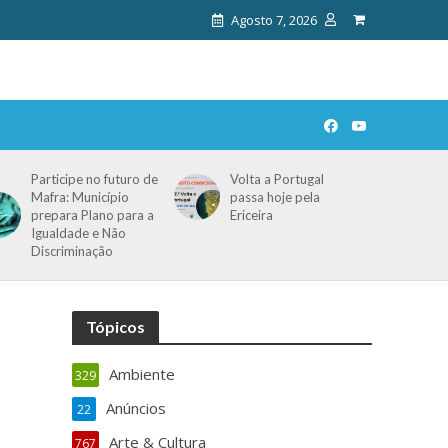
Agosto 7, 2026
Participe no futuro de
Volta a Portugal
Mafra: Município
passa hoje pela
prepara Plano para a
Ericeira
Igualdade e Não
Discriminação
Tópicos
Ambiente
329
Anúncios
22
Arte & Cultura
767