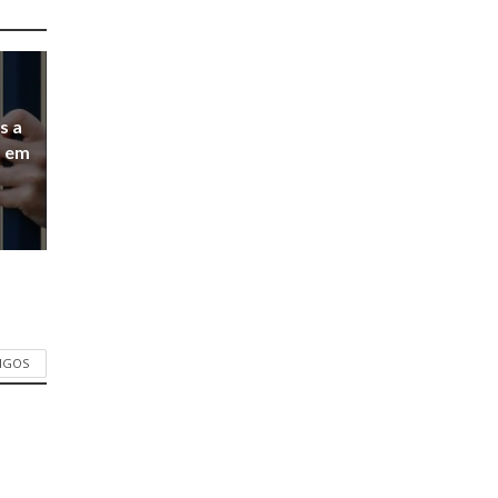
s a
a em
TIGOS