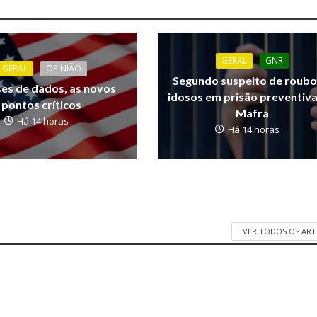
GERAL
GNR
GERAL
OPINIÃO
Segundo suspeito de roubo
ses de dados, as novos
idosos em prisão preventiv
pontos críticos
Mafra
Há 14 horas
Há 14 horas
VER TODOS OS AR