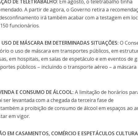
AÇÃO DE TELETRABALHO
: Em agosto, o teletrabalho tinha
omendado. A partir de agora, o Governo retira a recomendaç
de desconfinamento irá também acabar com a testagem em loc
150 funcionários.
 USO DE MÁSCARA EM DETERMINADAS SITUAÇÕES:
O Cons
ório o uso de máscara em transportes públicos, em estrutu
sas, em hospitais, em salas de espetáculo e em eventos de 
portes públicos – incluindo o transporte aéreo – a máscara
 VENDA E CONSUMO DE ÁLCOOL:
A limitação de horários par
ai ser levantada com a chegada da terceira fase de
 também a proibição de consumo de álcool em espaços ao ar
estar em vigor.
ÇÃO EM CASAMENTOS, COMÉRCIO E ESPETÁCULOS CULTURA