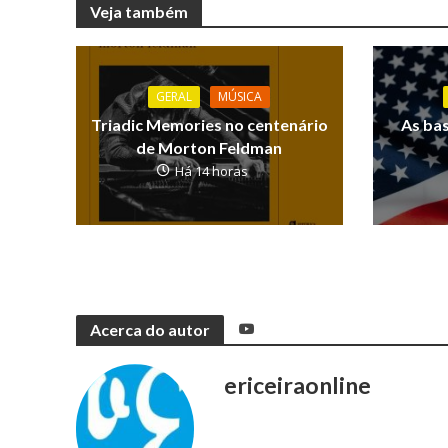
Veja também
GERAL
MÚSICA
Triadic Memories no centenário
As ba
de Morton Feldman
Há 14 horas
Acerca do autor
ericeiraonline