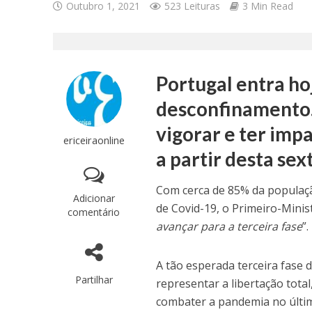
Outubro 1, 2021
523 Leituras
3 Min Read
Portugal entra ho
desconfinamento. 
vigorar e ter imp
ericeiraonline
a partir desta sex
Com cerca de 85% da populaçã
Adicionar
de Covid-19, o Primeiro-Minis
comentário
avançar para a terceira fase
”.
A tão esperada terceira fase
Partilhar
representar a libertação tota
combater a pandemia no últi