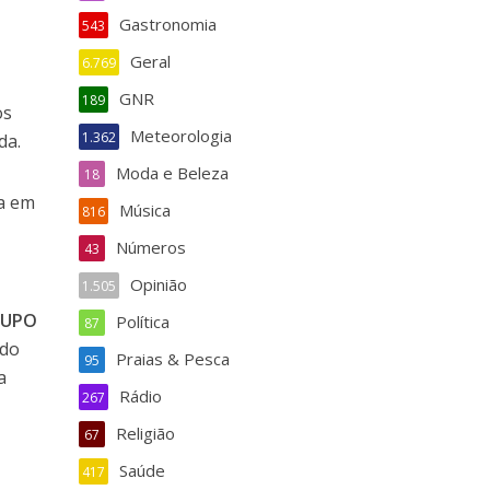
Gastronomia
543
Geral
6.769
GNR
189
os
Meteorologia
1.362
da.
Moda e Beleza
18
ra em
Música
816
Números
43
Opinião
1.505
RUPO
Política
87
 do
Praias & Pesca
95
a
Rádio
267
Religião
67
Saúde
417