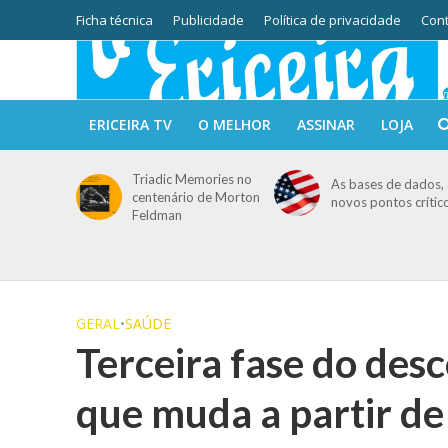
Ficha técnica
Publicidade
Política de privacidade
Cont
ERICEIRA TV
O MELHOR
ASSINAR
LOJA
Triadic Memories no
As bases de dados, 
centenário de Morton
novos pontos crític
Feldman
GERAL
•
SAÚDE
Terceira fase do des
que muda a partir de