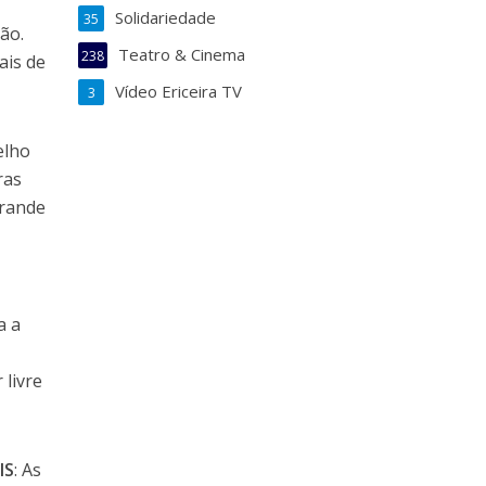
Solidariedade
35
ão.
Teatro & Cinema
238
ais de
Vídeo Ericeira TV
3
elho
ras
grande
a a
 livre
IS
: As