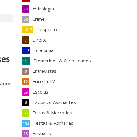
Astrologia
20
Crime
68
Desporto
1.017
Direito
7
Economia
112
ses
Efemérides & Curiosidades
151
Entrevistas
9
Ericeira TV
12
ários
Escolas
89
Exclusivo Assinantes
6
Feiras & Mercados
69
Festas & Romarias
182
Festivais
75