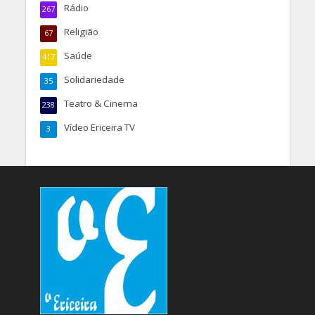
Rádio
267
Religião
67
Saúde
417
Solidariedade
35
Teatro & Cinema
238
Vídeo Ericeira TV
3