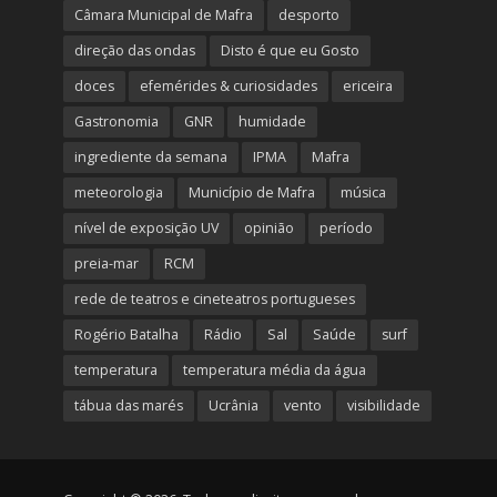
Câmara Municipal de Mafra
desporto
direção das ondas
Disto é que eu Gosto
doces
efemérides & curiosidades
ericeira
Gastronomia
GNR
humidade
ingrediente da semana
IPMA
Mafra
meteorologia
Município de Mafra
música
nível de exposição UV
opinião
período
preia-mar
RCM
rede de teatros e cineteatros portugueses
Rogério Batalha
Rádio
Sal
Saúde
surf
temperatura
temperatura média da água
tábua das marés
Ucrânia
vento
visibilidade