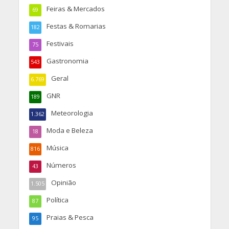
Feiras & Mercados
69
Festas & Romarias
182
Festivais
75
Gastronomia
543
Geral
6.769
GNR
189
Meteorologia
1.362
Moda e Beleza
18
Música
816
Números
43
Opinião
1.505
Política
87
Praias & Pesca
95