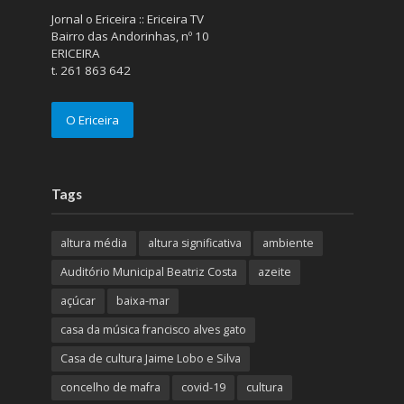
Jornal o Ericeira :: Ericeira TV
Bairro das Andorinhas, nº 10
ERICEIRA
t. 261 863 642
O Ericeira
Tags
altura média
altura significativa
ambiente
Auditório Municipal Beatriz Costa
azeite
açúcar
baixa-mar
casa da música francisco alves gato
Casa de cultura Jaime Lobo e Silva
concelho de mafra
covid-19
cultura