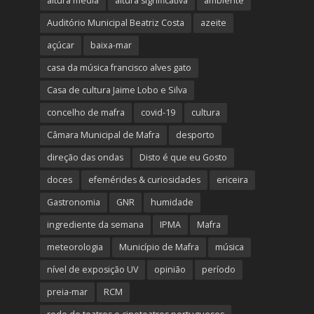
altura média
altura significativa
ambiente
Auditório Municipal Beatriz Costa
azeite
açúcar
baixa-mar
casa da música francisco alves gato
Casa de cultura Jaime Lobo e Silva
concelho de mafra
covid-19
cultura
Câmara Municipal de Mafra
desporto
direção das ondas
Disto é que eu Gosto
doces
efemérides & curiosidades
ericeira
Gastronomia
GNR
humidade
ingrediente da semana
IPMA
Mafra
meteorologia
Município de Mafra
música
nível de exposição UV
opinião
período
preia-mar
RCM