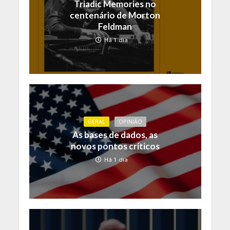
Triadic Memories no
centenário de Morton
Feldman
Há 1 dia
GERAL
OPINIÃO
As bases de dados, as
novos pontos críticos
Há 1 dia