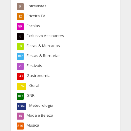
Entrevistas
9
Ericeira TV
12
Escolas
89
Exclusivo Assinantes
6
Feiras & Mercados
69
Festas & Romarias
182
Festivais
75
Gastronomia
543
Geral
6.769
GNR
189
Meteorologia
1.362
Moda e Beleza
18
Música
816