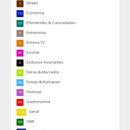
Direito
7
Economia
112
Efemérides & Curiosidades
151
Entrevistas
9
Ericeira TV
12
Escolas
89
Exclusivo Assinantes
6
Feiras & Mercados
69
Festas & Romarias
182
Festivais
75
Gastronomia
543
Geral
6.766
GNR
188