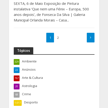
SEXTA, 6 de Maio Exposição de Pintura
instalativa ‘Que nem uma Fénix – Europa, 500
anos depois’, de Fonseca Da Silva | Galeria
Municipal Orlanda Morais – Casa...
1
2
Tópicos
Ambiente
329
Anúncios
22
Arte & Cultura
767
Astrologia
20
Crime
68
Desporto
1.017