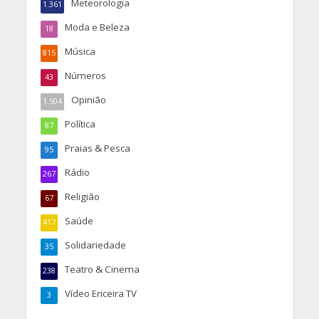
Meteorologia
1.361
Moda e Beleza
18
Música
815
Números
43
Opinião
1.504
Política
87
Praias & Pesca
95
Rádio
267
Religião
67
Saúde
417
Solidariedade
35
Teatro & Cinema
238
Vídeo Ericeira TV
3