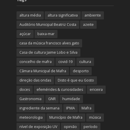
altura média
altura significativa
ambiente
Auditório Municipal Beatriz Costa
azeite
açúcar
baixa-mar
casa da música francisco alves gato
Casa de cultura Jaime Lobo e Silva
concelho de mafra
covid-19
cultura
Câmara Municipal de Mafra
desporto
direção das ondas
Disto é que eu Gosto
doces
efemérides & curiosidades
ericeira
Gastronomia
GNR
humidade
ingrediente da semana
IPMA
Mafra
meteorologia
Município de Mafra
música
nível de exposição UV
opinião
período