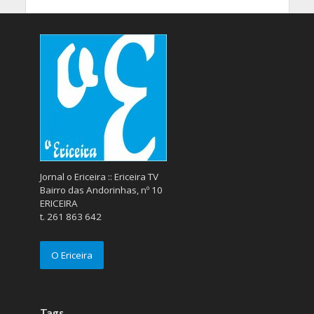
Jornal o Ericeira :: Ericeira TV
Bairro das Andorinhas, nº 10
ERICEIRA
t. 261 863 642
O Ericeira
Tags