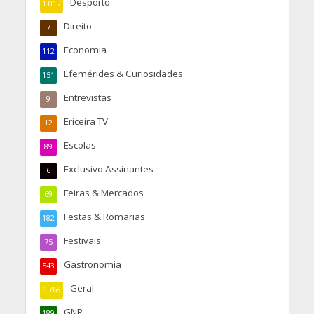
Desporto
1.017
Direito
7
Economia
112
Efemérides & Curiosidades
151
Entrevistas
9
Ericeira TV
12
Escolas
89
Exclusivo Assinantes
6
Feiras & Mercados
69
Festas & Romarias
182
Festivais
75
Gastronomia
543
Geral
6.769
GNR
189