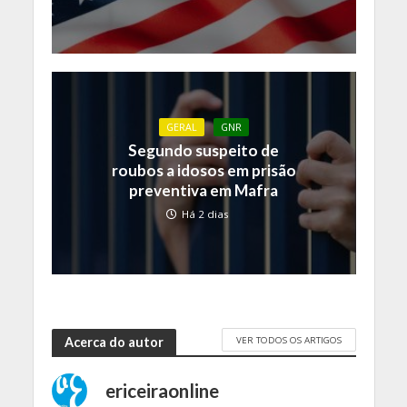
GERAL
GNR
Segundo suspeito de
roubos a idosos em prisão
preventiva em Mafra
Há 2 dias
VER TODOS OS ARTIGOS
Acerca do autor
ericeiraonline