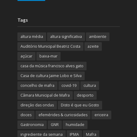
Tags
altura média
altura significativa
ambiente
Auditório Municipal Beatriz Costa
azeite
açúcar
baixa-mar
casa da música francisco alves gato
Casa de cultura Jaime Lobo e Silva
concelho de mafra
covid-19
cultura
Câmara Municipal de Mafra
desporto
direção das ondas
Disto é que eu Gosto
doces
efemérides & curiosidades
ericeira
Gastronomia
GNR
humidade
ingrediente da semana
IPMA
Mafra