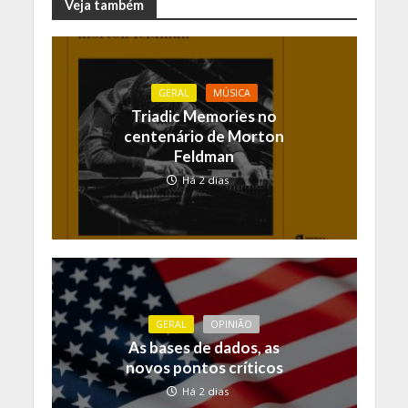
Veja também
GERAL
MÚSICA
Triadic Memories no
centenário de Morton
Feldman
Há 2 dias
GERAL
OPINIÃO
As bases de dados, as
novos pontos críticos
Há 2 dias