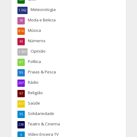
Meteorologia
1.362
Moda e Beleza
18
Música
816
Números
43
Opinião
1.505
Política
87
Praias & Pesca
95
Rádio
267
Religião
67
Saúde
417
Solidariedade
35
Teatro & Cinema
238
Vídeo Ericeira TV
3