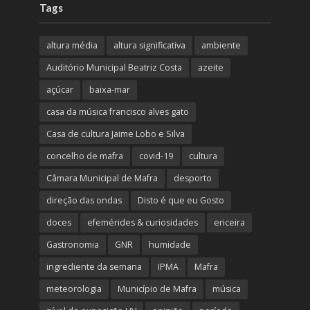
Tags
altura média
altura significativa
ambiente
Auditório Municipal Beatriz Costa
azeite
açúcar
baixa-mar
casa da música francisco alves gato
Casa de cultura Jaime Lobo e Silva
concelho de mafra
covid-19
cultura
Câmara Municipal de Mafra
desporto
direção das ondas
Disto é que eu Gosto
doces
efemérides & curiosidades
ericeira
Gastronomia
GNR
humidade
ingrediente da semana
IPMA
Mafra
meteorologia
Município de Mafra
música