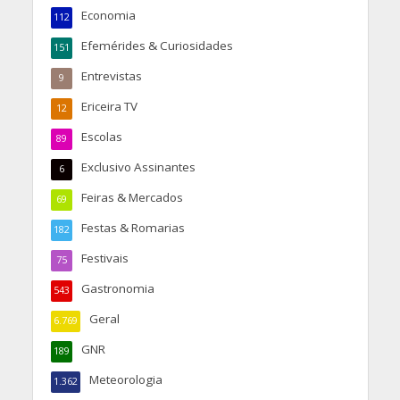
Economia
112
Efemérides & Curiosidades
151
Entrevistas
9
Ericeira TV
12
Escolas
89
Exclusivo Assinantes
6
Feiras & Mercados
69
Festas & Romarias
182
Festivais
75
Gastronomia
543
Geral
6.769
GNR
189
Meteorologia
1.362