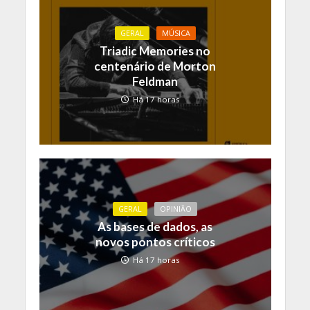
GERAL
MÚSICA
Triadic Memories no
centenário de Morton
Feldman
Há 17 horas
GERAL
OPINIÃO
As bases de dados, as
novos pontos críticos
Há 17 horas