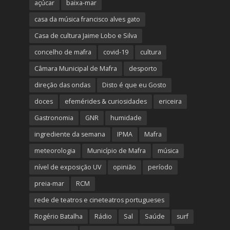
açúcar
baixa-mar
casa da música francisco alves gato
Casa de cultura Jaime Lobo e Silva
concelho de mafra
covid-19
cultura
Câmara Municipal de Mafra
desporto
direção das ondas
Disto é que eu Gosto
doces
efemérides & curiosidades
ericeira
Gastronomia
GNR
humidade
ingrediente da semana
IPMA
Mafra
meteorologia
Município de Mafra
música
nível de exposição UV
opinião
período
preia-mar
RCM
rede de teatros e cineteatros portugueses
Rogério Batalha
Rádio
Sal
Saúde
surf