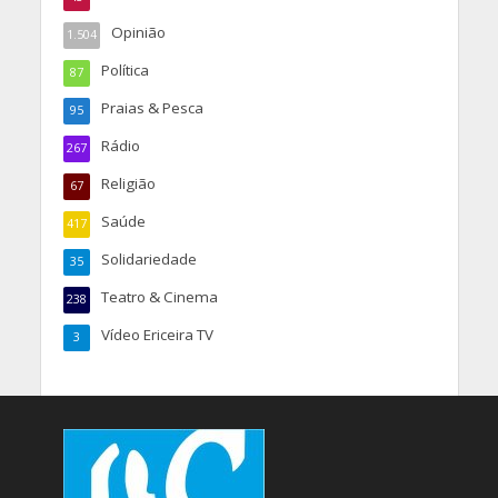
Opinião
1.504
Política
87
Praias & Pesca
95
Rádio
267
Religião
67
Saúde
417
Solidariedade
35
Teatro & Cinema
238
Vídeo Ericeira TV
3