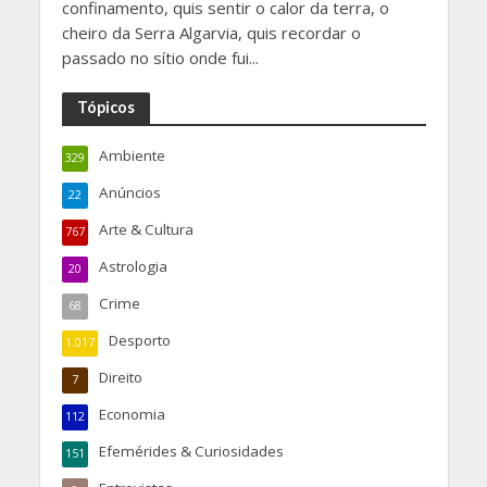
confinamento, quis sentir o calor da terra, o
cheiro da Serra Algarvia, quis recordar o
passado no sítio onde fui...
Tópicos
Ambiente
329
Anúncios
22
Arte & Cultura
767
Astrologia
20
Crime
68
Desporto
1.017
Direito
7
Economia
112
Efemérides & Curiosidades
151