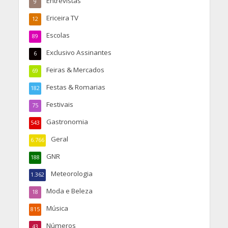
Entrevistas
9
Ericeira TV
12
Escolas
89
Exclusivo Assinantes
6
Feiras & Mercados
69
Festas & Romarias
182
Festivais
75
Gastronomia
543
Geral
6.766
GNR
188
Meteorologia
1.362
Moda e Beleza
18
Música
815
Números
43