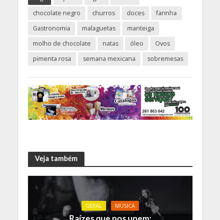
chocolate negro
churros
doces
farinha
Gastronomia
malaguetas
manteiga
molho de chocolate
natas
óleo
Ovos
pimenta rosa
semana mexicana
sobremesas
Veja também
GERAL
MÚSICA
Raízes que nos unem: