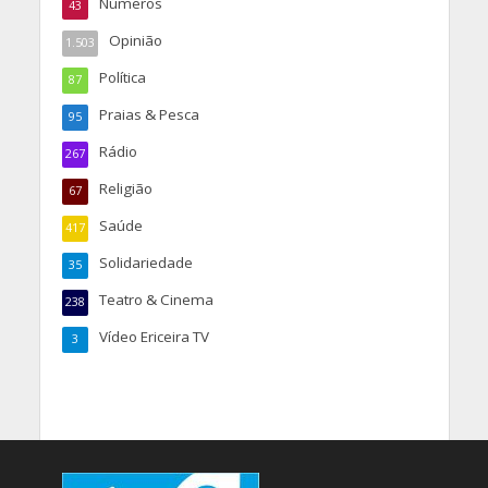
Números
43
Opinião
1.503
Política
87
Praias & Pesca
95
Rádio
267
Religião
67
Saúde
417
Solidariedade
35
Teatro & Cinema
238
Vídeo Ericeira TV
3