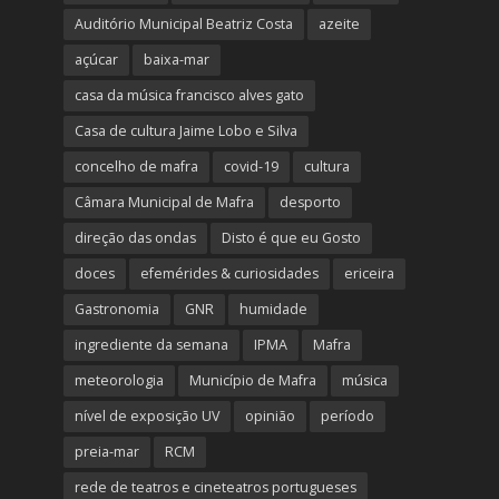
Auditório Municipal Beatriz Costa
azeite
açúcar
baixa-mar
casa da música francisco alves gato
Casa de cultura Jaime Lobo e Silva
concelho de mafra
covid-19
cultura
Câmara Municipal de Mafra
desporto
direção das ondas
Disto é que eu Gosto
doces
efemérides & curiosidades
ericeira
Gastronomia
GNR
humidade
ingrediente da semana
IPMA
Mafra
meteorologia
Município de Mafra
música
nível de exposição UV
opinião
período
preia-mar
RCM
rede de teatros e cineteatros portugueses