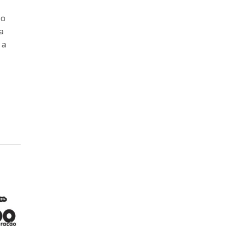
so
a
 a