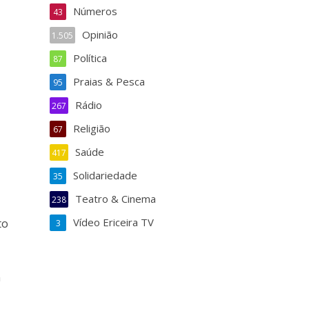
Números
43
Opinião
1.505
Política
87
Praias & Pesca
95
Rádio
267
Religião
67
Saúde
417
Solidariedade
35
Teatro & Cinema
238
Vídeo Ericeira TV
to
3
m