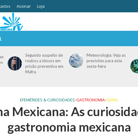
actos
Assinar
Loja
Segundo suspeito de
Meteorologia: Veja as
as
roubos a idosos em
previsões para esta
os
prisão preventiva em
sexta-feira
Mafra
EFEMÉRIDES & CURIOSIDADES
•
GASTRONOMIA
•
GERAL
a Mexicana: As curiosida
gastronomia mexicana