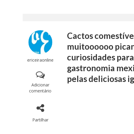
Cactos comestívei
muitoooooo pican
curiosidades para
ericeiraonline
gastronomia mexic
pelas deliciosas i
Adicionar
comentário
Partilhar