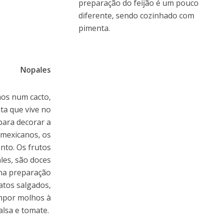
preparação do feijão é um pouco
diferente, sendo cozinhado com
pimenta.
Nopales
s num cacto,
a que vive no
para decorar a
 mexicanos, os
nto. Os frutos
les, são doces
 na preparação
atos salgados,
ompor molhos à
alsa e tomate.