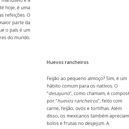
 o manuseio e a
té hoje, é uma
s refeições. O
maior parte da
que o país é um
res do mundo.
Huevos rancheiros
Feijão ao pequeno almoço? Sim, é um
hábito comum para os nativos. O
“
desayuno
”, como chamam, é compos
por “
huevos rancheiros
”, feito com
carne, feijão, ovos e tortilhas. Além
disso, os mexicanos também aprecia
bolos e frutas no desjejum. A