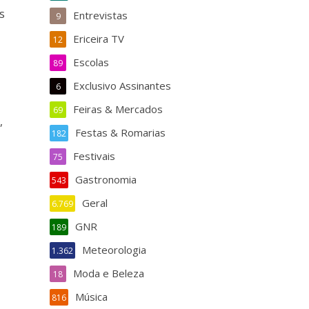
s
Entrevistas
9
Ericeira TV
12
Escolas
89
Exclusivo Assinantes
6
Feiras & Mercados
69
,
Festas & Romarias
182
Festivais
75
Gastronomia
543
Geral
6.769
GNR
189
Meteorologia
1.362
Moda e Beleza
18
Música
816