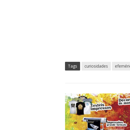
Tags
curiosidades
efeméri