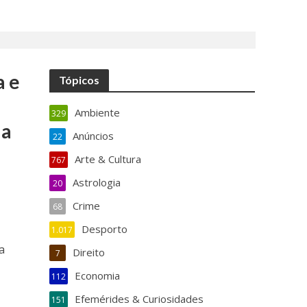
a e
Tópicos
Ambiente
329
da
Anúncios
22
Arte & Cultura
767
Astrologia
20
Crime
68
Desporto
1.017
a
Direito
7
Economia
112
Efemérides & Curiosidades
151