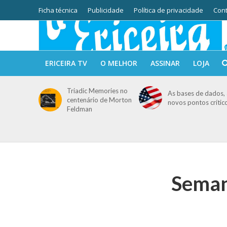
Ficha técnica
Publicidade
Política de privacidade
Cont
ERICEIRA TV
O MELHOR
ASSINAR
LOJA
Triadic Memories no
As bases de dados, 
centenário de Morton
novos pontos crític
Feldman
Seman