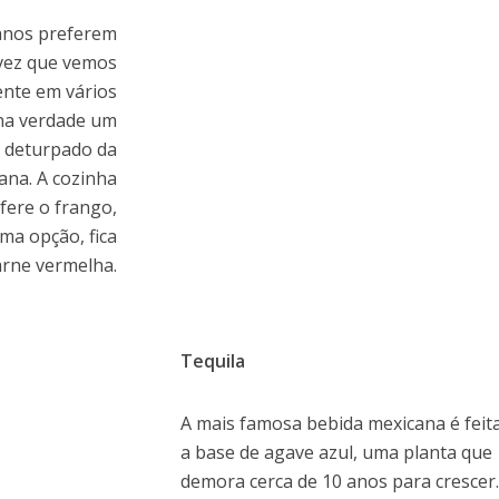
canos preferem
vez que vemos
ente em vários
 na verdade um
 deturpado da
na. A cozinha
fere o frango,
ima opção, fica
arne vermelha.
Tequila
A mais famosa bebida mexicana é feit
a base de agave azul, uma planta que
demora cerca de 10 anos para crescer.