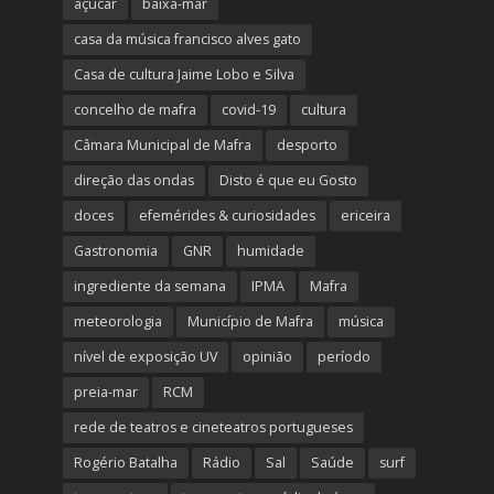
açúcar
baixa-mar
casa da música francisco alves gato
Casa de cultura Jaime Lobo e Silva
concelho de mafra
covid-19
cultura
Câmara Municipal de Mafra
desporto
direção das ondas
Disto é que eu Gosto
doces
efemérides & curiosidades
ericeira
Gastronomia
GNR
humidade
ingrediente da semana
IPMA
Mafra
meteorologia
Município de Mafra
música
nível de exposição UV
opinião
período
preia-mar
RCM
rede de teatros e cineteatros portugueses
Rogério Batalha
Rádio
Sal
Saúde
surf