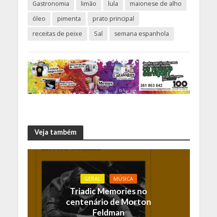
Gastronomia
limão
lula
maionese de alho
óleo
pimenta
prato principal
receitas de peixe
Sal
semana espanhola
Veja também
GERAL
MÚSICA
Triadic Memories no
centenário de Morton
Feldman