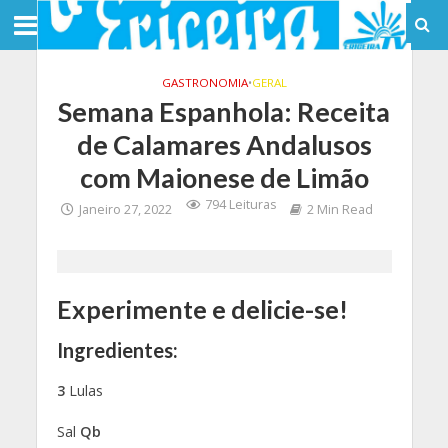
GASTRONOMIA
•
GERAL
Semana Espanhola: Receita
de Calamares Andalusos
com Maionese de Limão
794 Leituras
Janeiro 27, 2022
2 Min Read
Experimente e delicie-se!
Ingredientes:
3
Lulas
Sal
Qb