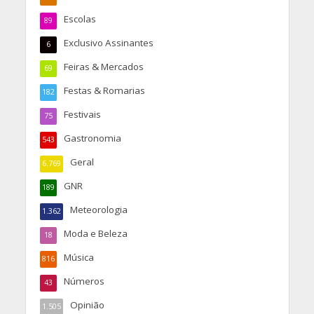
Escolas
89
Exclusivo Assinantes
6
Feiras & Mercados
69
Festas & Romarias
182
Festivais
75
Gastronomia
543
Geral
6.769
GNR
189
Meteorologia
1.362
Moda e Beleza
18
Música
816
Números
43
Opinião
1.505