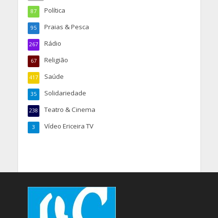
Política
87
Praias & Pesca
95
Rádio
267
Religião
67
Saúde
417
Solidariedade
35
Teatro & Cinema
238
Vídeo Ericeira TV
3