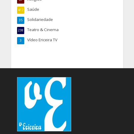
Saúde
417
Solidariedade
35
Teatro & Cinema
238
Vídeo Ericeira TV
3