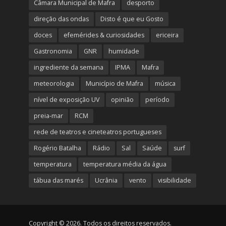
Câmara Municipal de Mafra
desporto
direção das ondas
Disto é que eu Gosto
doces
efemérides & curiosidades
ericeira
Gastronomia
GNR
humidade
ingrediente da semana
IPMA
Mafra
meteorologia
Município de Mafra
música
nível de exposição UV
opinião
período
preia-mar
RCM
rede de teatros e cineteatros portugueses
Rogério Batalha
Rádio
Sal
Saúde
surf
temperatura
temperatura média da água
tábua das marés
Ucrânia
vento
visibilidade
Copyright © 2026. Todos os direitos reservados.