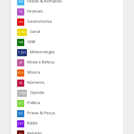
Festas & Romarias
182
Festivais
75
Gastronomia
543
Geral
6.766
GNR
188
Meteorologia
1.361
Moda e Beleza
18
Música
815
Números
43
Opinião
1.504
Política
87
Praias & Pesca
95
Rádio
267
Religião
67