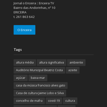
Jornal o Ericeira :: Ericeira TV
Bairro das Andorinhas, nº 10
ERICEIRA
t. 261 863 642
O Ericeira
Tags
altura média
altura significativa
ambiente
Auditório Municipal Beatriz Costa
azeite
açúcar
baixa-mar
casa da música francisco alves gato
Casa de cultura Jaime Lobo e Silva
concelho de mafra
covid-19
cultura