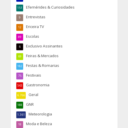
Efemérides & Curiosidades
151
Entrevistas
9
Ericeira TV
12
Escolas
89
Exclusivo Assinantes
6
Feiras & Mercados
69
Festas & Romarias
182
Festivais
75
Gastronomia
543
Geral
6.766
GNR
188
Meteorologia
1.361
Moda e Beleza
18