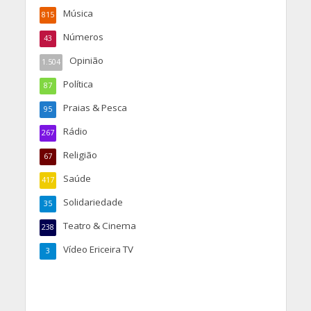
Música
815
Números
43
Opinião
1.504
Política
87
Praias & Pesca
95
Rádio
267
Religião
67
Saúde
417
Solidariedade
35
Teatro & Cinema
238
Vídeo Ericeira TV
3