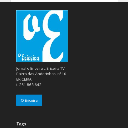
Jornal o Ericeira :: Ericeira TV
Bairro das Andorinhas, nº 10
ERICEIRA
t. 261 863 642
O Ericeira
Tags