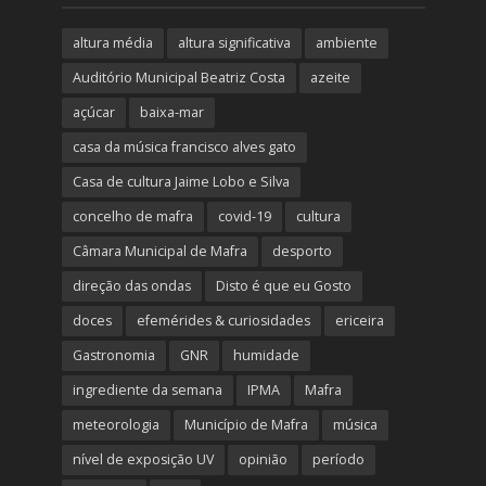
altura média
altura significativa
ambiente
Auditório Municipal Beatriz Costa
azeite
açúcar
baixa-mar
casa da música francisco alves gato
Casa de cultura Jaime Lobo e Silva
concelho de mafra
covid-19
cultura
Câmara Municipal de Mafra
desporto
direção das ondas
Disto é que eu Gosto
doces
efemérides & curiosidades
ericeira
Gastronomia
GNR
humidade
ingrediente da semana
IPMA
Mafra
meteorologia
Município de Mafra
música
nível de exposição UV
opinião
período